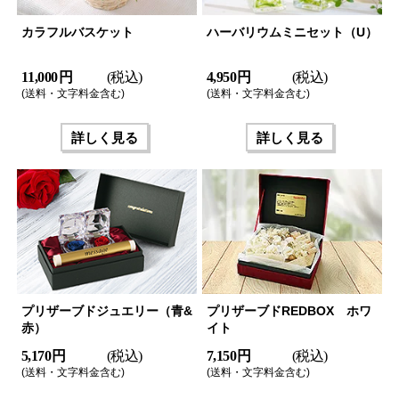
カラフルバスケット
ハーバリウムミニセット（U）
11,000 円
(税込)
4,950 円
(税込)
(送料・文字料金含む)
(送料・文字料金含む)
詳しく見る
詳しく見る
プリザーブドジュエリー（青&
プリザーブドREDBOX ホワ
赤）
イト
5,170 円
(税込)
7,150 円
(税込)
(送料・文字料金含む)
(送料・文字料金含む)