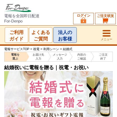
ログイン
電報を全国即日配達
ご注文状況
For-Denpo
ご利用
よくある
法人の
ガイド
ご質問
お客様
メニュー
電報サービスTOP
>
祝電
>
利用シーン
>
結婚式
電報を
お届け先
メッセージ
内容の
ご注文
選ぶ
入力
入力
ご確認
終了
結婚祝いに電報を贈る｜祝電・お祝い