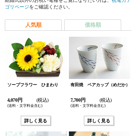
結婚式以外のお祝い電報をご覧になりたい方は、
祝電カテ
ゴリページ
をご確認ください。
人気順
価格順
ソープフラワー ひまわり
有田焼 ペアカップ（めだか）
4,070 円
(税込)
7,700 円
(税込)
(送料・文字料金含む)
(送料・文字料金含む)
詳しく見る
詳しく見る