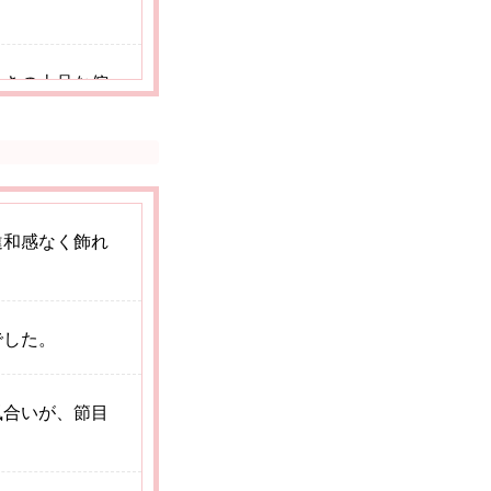
ときの上品な佇
。結婚祝いにふ
違和感なく飾れ
でした。
風合いが、節目