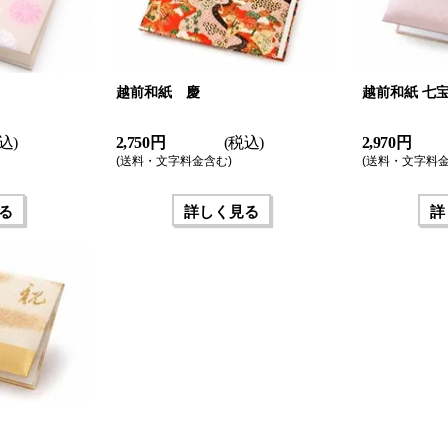
越前和紙 慶
越前和紙 七
込)
2,750 円
(税込)
2,970 円
(送料・文字料金含む)
(送料・文字料金
る
詳しく見る
詳