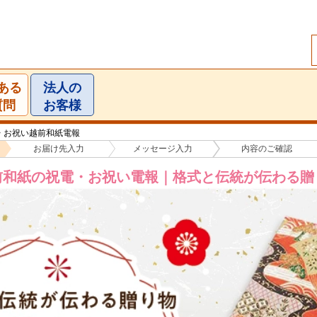
ある
法人の
質問
お客様
>
お祝い越前和紙電報
お届け先
入力
メッセージ
入力
内容の
ご確認
前和紙の祝電・お祝い電報｜格式と伝統が伝わる贈