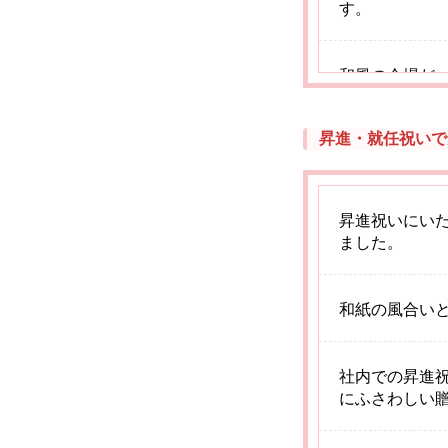
す。
和風の会場だ
まいに感動し
昇進・就任祝いで
メッセージだ
さわしい格式
昇進祝いにい
ました。
和紙の風合い
社内での昇進
にふさわしい