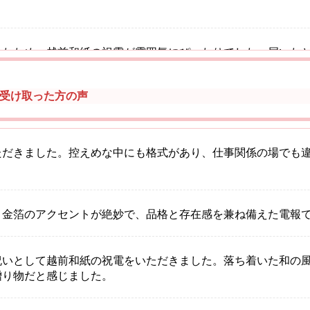
ったため、越前和紙の祝電が雰囲気にぴったりでした。届いた
、ゲストからも好評でした。
受け取った方の声
けでなく、台紙そのものに品があって記念に残る贈り物でした
と美しさがあり、大満足です。
ただきました。控えめな中にも格式があり、仕事関係の場でも
と金箔のアクセントが絶妙で、品格と存在感を兼ね備えた電報
祝いとして越前和紙の祝電をいただきました。落ち着いた和の
贈り物だと感じました。