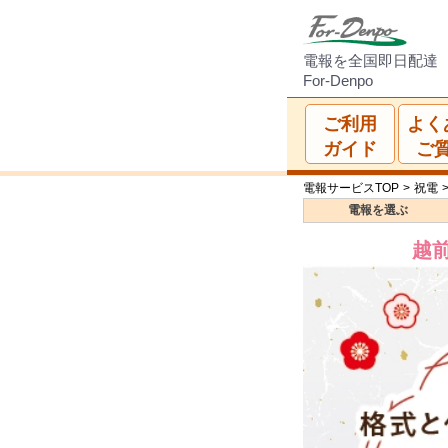
電報を全国即日配達
For-Denpo
ご利用
よく
ガイド
ご
電報サービスTOP
>
祝電
電報を
選ぶ
越