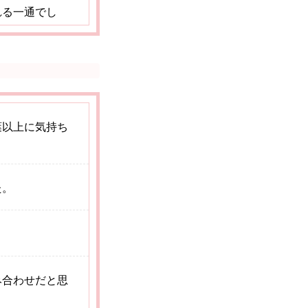
れる一通でし
を感じさせるも
葉以上に気持ち
た。
。
み合わせだと思