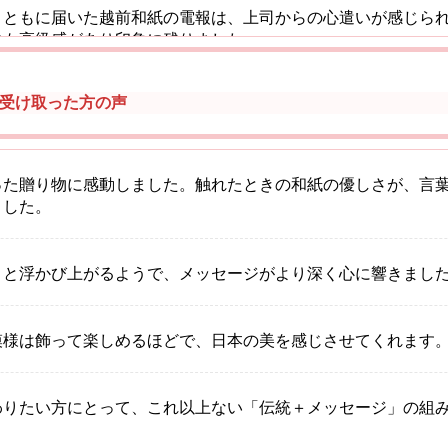
とともに届いた越前和紙の電報は、上司からの心遣いが感じら
にも高級感があり印象に残りました。
受け取った方の声
ンでいただいた祝電の中でも、越前和紙の一通はひときわ品格
飾って保管しています。
った贈り物に感動しました。触れたときの和紙の優しさが、言
ました。
りと浮かび上がるようで、メッセージがより深く心に響きまし
模様は飾って楽しめるほどで、日本の美を感じさせてくれます
わりたい方にとって、これ以上ない「伝統＋メッセージ」の組