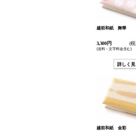
越前和紙 舞華
3,300 円
(税
(送料・文字料金含む)
詳しく見
越前和紙 金彩