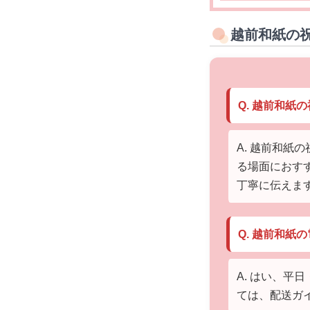
越前和紙の
Q. 越前和
A. 越前和
る場面におす
丁寧に伝えま
Q. 越前和
A. はい、
ては、配送ガ