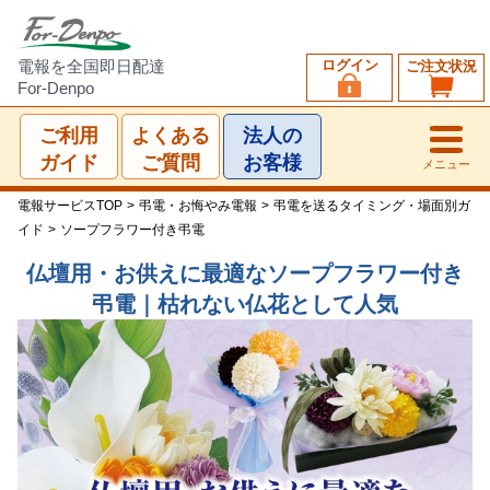
ログイン
電報を全国即日配達
ご注文状況
For-Denpo
ご利用
よくある
法人の
ガイド
ご質問
お客様
メニュー
電報サービスTOP
>
弔電・お悔やみ電報
>
弔電を送るタイミング・場面別ガ
イド
>
ソープフラワー付き弔電
仏壇用・お供えに最適なソープフラワー付き
弔電｜枯れない仏花として人気