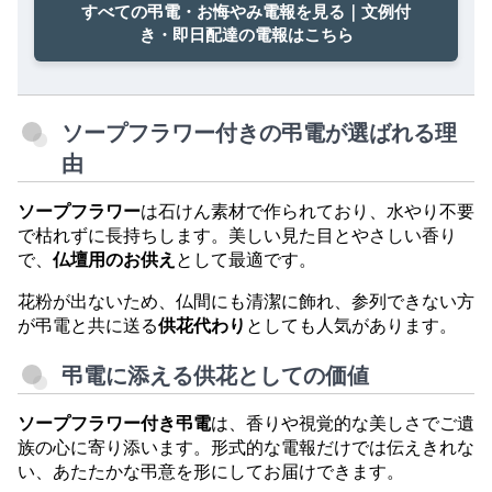
すべての弔電・お悔やみ電報を見る｜文例付
き・即日配達の電報はこちら
ソープフラワー付きの弔電が選ばれる理
由
ソープフラワー
は石けん素材で作られており、水やり不要
で枯れずに長持ちします。美しい見た目とやさしい香り
で、
仏壇用のお供え
として最適です。
花粉が出ないため、仏間にも清潔に飾れ、参列できない方
が弔電と共に送る
供花代わり
としても人気があります。
弔電に添える供花としての価値
ソープフラワー付き弔電
は、香りや視覚的な美しさでご遺
族の心に寄り添います。形式的な電報だけでは伝えきれな
い、あたたかな弔意を形にしてお届けできます。