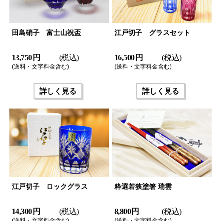
田島硝子 富士山祝盃
江戸切子 グラスセット
13,750 円
(税込)
16,500 円
(税込)
(送料・文字料金含む)
(送料・文字料金含む)
詳しく見る
詳しく見る
江戸切子 ロックグラス
粋選若狭塗箸 瑞雲
14,300 円
(税込)
8,800 円
(税込)
(送料・文字料金含む)
(送料・文字料金含む)