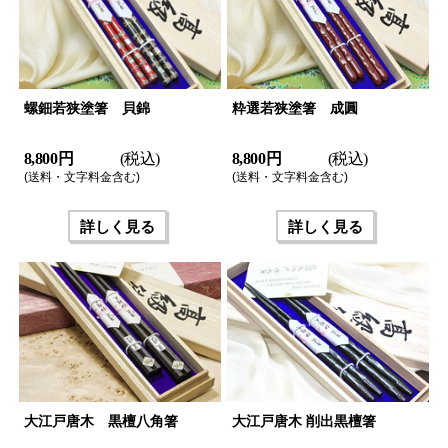
螺鈿若狭塗箸 貝錦
粋選若狭塗箸 成圓
8,800 円
(税込)
8,800 円
(税込)
(送料・文字料金含む)
(送料・文字料金含む)
詳しく見る
詳しく見る
大江戸唐木 黒檀八角箸
大江戸唐木 削出黒檀箸