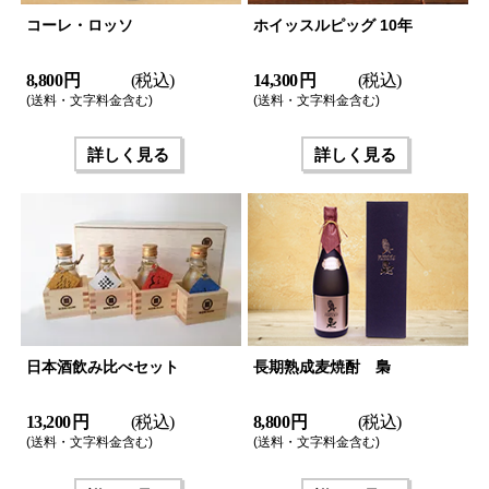
コーレ・ロッソ
ホイッスルピッグ 10年
8,800 円
(税込)
14,300 円
(税込)
(送料・文字料金含む)
(送料・文字料金含む)
詳しく見る
詳しく見る
日本酒飲み比べセット
長期熟成麦焼酎 梟
13,200 円
(税込)
8,800 円
(税込)
(送料・文字料金含む)
(送料・文字料金含む)