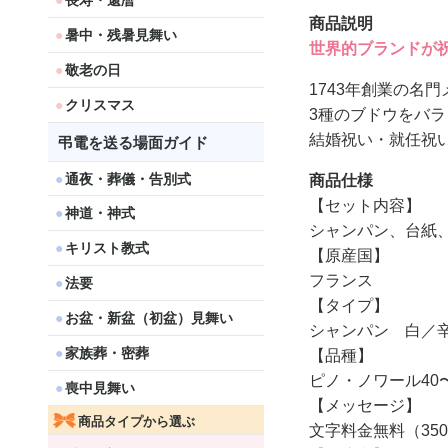
長寿・還暦
商品説明
暑中・残暑見舞い
世界的ブランドが
敬老の日
1743年創業の名
クリスマス
3種のブドウをバ
結婚祝い・就任祝
弔電を送る場面ガイド
通夜・葬儀・告別式
商品仕様
【セット内容】
神道・神式
シャンパン、台紙
キリスト教式
【原産国】
フランス
法要
【タイプ】
お盆・新盆（初盆）見舞い
シャンパン 白／辛口
家族葬・密葬
【品種】
ピノ・ノワール40〜
喪中見舞い
【メッセージ】
商品タイプから選ぶ
文字料金無料（35