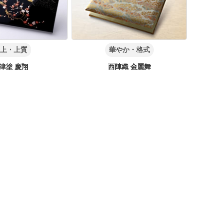
上・上質
華やか・格式
津塗 慶翔
西陣織 金麗舞