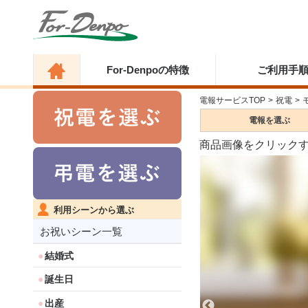
For-Denpoの特徴
ご利用手
電報サービスTOP
>
祝電
>
電報を
選ぶ
商品画像をクリック
利用シーンから選ぶ
お祝いシーン一覧
結婚式
誕生日
出産