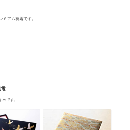
レミアム祝電です。
祝電
すめです。