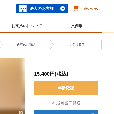
法人のお客様
買い物かご
お支払いについて
文例集
内容の
ご確認
ご注文
終了
15,400円(税込)
年齢確認
※ 最短当日発送