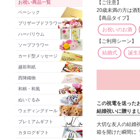
お祝い商品一覧
【ご注意】
20歳未満の方は
ベーシック
【商品タイプ】
プリザーブドフラワー
お祝いのお酒
ハーバリウム
【ご利用シーン】
ソープフラワー
結婚式
誕生
カード型メッセージ
越前和紙
西陣織物
和柄・和風
ぬいぐるみ
この祝電を送った
ウェディングドール
結婚祝いに贈りま
プレミアムギフト
大切な友人の結婚
箱を開けた瞬間に
カタログギフト