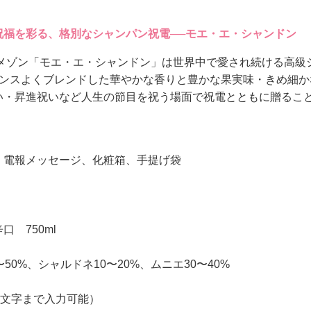
祝福を彩る、格別なシャンパン祝電──モエ・エ・シャンドン
門メゾン「モエ・エ・シャンドン」は世界中で愛され続ける高級
ランスよくブレンドした華やかな香りと豊かな果実味・きめ細
い・昇進祝いなど人生の節目を祝う場面で祝電とともに贈るこ
、電報メッセージ、化粧箱、手提げ袋
 750ml
50%、シャルドネ10〜20%、ムニエ30〜40%
0文字まで入力可能）