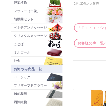
観葉植物
女性:30代／大阪府
フラワー（生花）
胡蝶蘭セット
ベネチアンメッセージ
「モエ・エ・シ
クリスタルメッセージ
お客様の声一覧
ことば
オルゴール
純金
お悔やみ商品一覧
ベーシック
プリザーブドフラワー
越前和紙
西陣織物