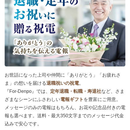
お世話になった上司や仲間に「ありがとう」「お疲れさ
ま」の想いを届ける
退職祝いの祝電
。
『For-Denpo』では、
定年退職・転職・寿退社
など、さま
ざまなシーンにふさわしい
電報ギフト
を豊富にご用意。
メッセージのみの電報はもちろん、お花や記念品付きの電
報も選べます。送料・最大350文字までのメッセージ代金
込みで安心です。