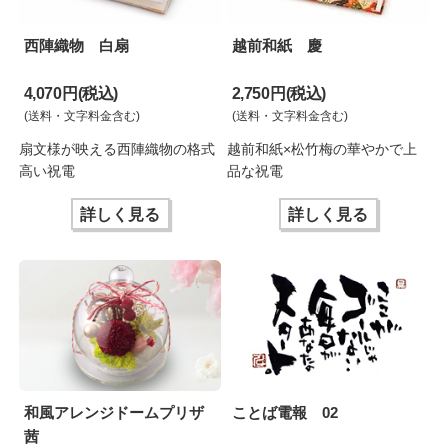
西陣織物 白扇
越前和紙 慶
4,070 円(税込)
2,750 円(税込)
(送料・文字料金含む)
(送料・文字料金含む)
扇文様が映える西陣織物の格式
越前和紙×松竹梅の華やかで上
高い祝電
品な祝電
詳しく見る
詳しく見る
和風アレンジドームプリザ
ことば電報 02
茜