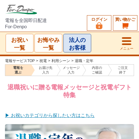
ログイン
買い物かご
電報を全国即日配達
For-Denpo
お祝い
お悔やみ
法人の
一覧
一覧
お客様
メニュー
電報サービスTOP
>
祝電
>
利用シーン
>
退職・定年
電報を
お届け先
メッセージ
内容の
ご注文
選ぶ
入力
入力
ご確認
終了
退職祝いに贈る電報メッセージと祝電ギフト
特集
▶ お祝いカテゴリから探したい方はこちら