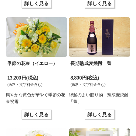
詳しく見る
詳しく見る
季節の花束（イエロー）
長期熟成麦焼酎 梟
13,200 円(税込)
8,800 円(税込)
(送料・文字料金含む)
(送料・文字料金含む)
爽やかな黄色が華やぐ季節の花
縁起のよい贈り物｜熟成麦焼酎
束祝電
「梟」
詳しく見る
詳しく見る