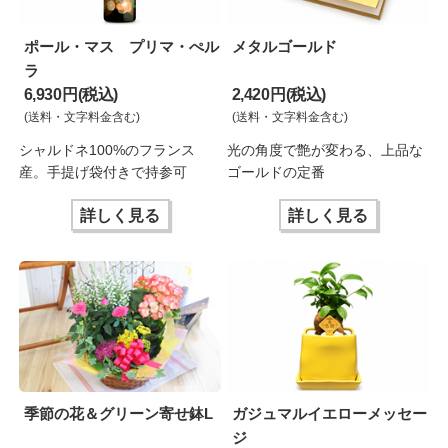
ポール・マス プリマ・ぺル
メタルゴールド
ラ
6,930 円(税込)
2,420 円(税込)
(送料・文字料金含む)
(送料・文字料金含む)
シャルドネ100%のフランス
光の角度で艶が変わる、上品な
産。手提げ袋付きで持参可
ゴールドの定番
詳しく見る
詳しく見る
季節の花＆グリーン寄せ鉢L
ガジュマルイエローメッセー
ジ