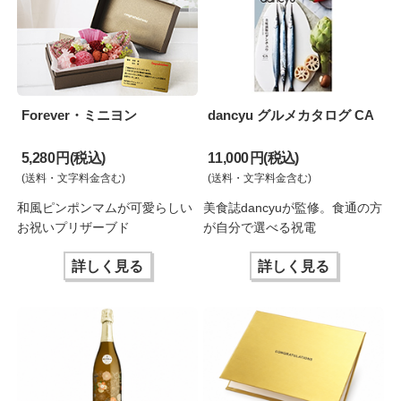
Forever・ミニヨン
dancyu グルメカタログ CA
5,280 円(税込)
11,000 円(税込)
(送料・文字料金含む)
(送料・文字料金含む)
和風ピンポンマムが可愛らしい
美食誌dancyuが監修。食通の方
お祝いプリザーブド
が自分で選べる祝電
詳しく見る
詳しく見る