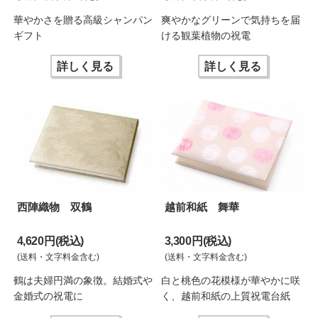
華やかさを贈る高級シャンパン
爽やかなグリーンで気持ちを届
ギフト
ける観葉植物の祝電
詳しく見る
詳しく見る
西陣織物 双鶴
越前和紙 舞華
4,620 円(税込)
3,300 円(税込)
(送料・文字料金含む)
(送料・文字料金含む)
鶴は夫婦円満の象徴。結婚式や
白と桃色の花模様が華やかに咲
金婚式の祝電に
く、越前和紙の上質祝電台紙