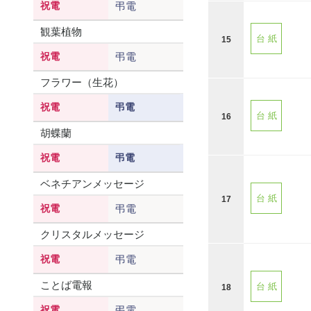
祝電
弔電
観葉植物
台 紙
15
祝電
弔電
フラワー（生花）
祝電
弔電
台 紙
16
胡蝶蘭
祝電
弔電
ベネチアンメッセージ
台 紙
17
祝電
弔電
クリスタルメッセージ
祝電
弔電
ことば電報
台 紙
18
祝電
弔電