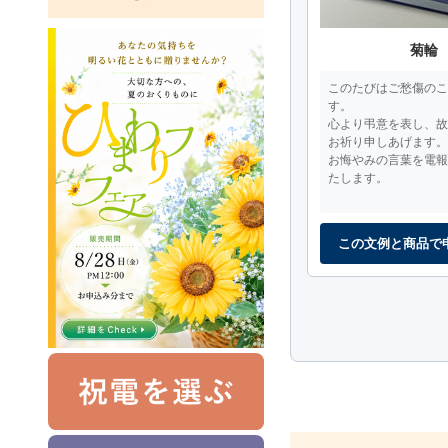
菊輪
このたびはご愁傷のこ
す。
心より弔意を表し、故
お祈り申しあげます。
お悔やみの言葉を電報
たします。
この文例と商品で