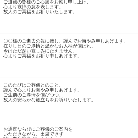
ご遺族の皆様のご心痛をお察し申し上げ、
心より哀悼の意を表します。
故人のご冥福をお祈りいたします。
〇〇様のご逝去の報に接し、謹んでお悔やみ申しあげます。
在りし日のご厚情と温かなお人柄が偲ばれ、
今はただ深い哀しみにたえません。
心よりご冥福をお祈り申しあげます。
このたびはご葬儀とのこと、
謹んで心よりお悔やみ申しあげます。
ご生前のご厚情を偲びつつ、
故人の安らかな旅立ちをお祈りいたします。
お通夜ならびにご葬儀のご案内を
いただきながら、出席できず