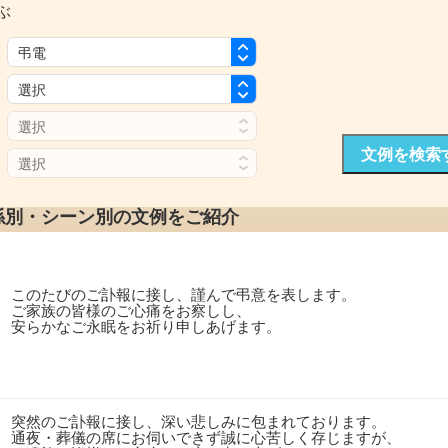
ぶ
：
：
：
文例を検索
：
係別・シーン別の文例をご紹介
このたびのご訃報に接し、謹んで弔意を表します。
ご家族の皆様のご心痛をお察しし、
安らかなご永眠をお祈り申しあげます。
突然のご訃報に接し、深い悲しみに包まれております。
通夜・葬儀の席にお伺いできず誠に心苦しく存じますが、