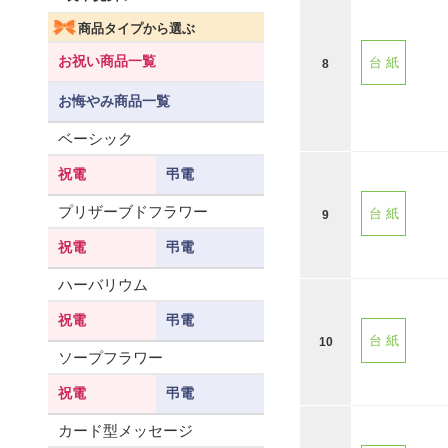
商品タイプから選ぶ
お祝い商品一覧
台 紙
8
お悔やみ商品一覧
ベーシック
祝電
弔電
プリザーブドフラワー
台 紙
9
祝電
弔電
ハーバリウム
祝電
弔電
台 紙
10
ソープフラワー
祝電
弔電
カード型メッセージ