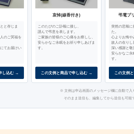
哀悼(線香付き)
弔電プ
とと存じま
このたびのご訃報に接し、
突然の悲報に
謹んで弔意を表します。
た。
人のご冥福を
ご家族の皆様のご心痛をお察しし、
心よりお悔や
安らかなご永眠をお祈り申しあげま
故人の在りし
にてお届けい
す。
深い感謝と敬
安らかなご永
す。
申し込む →
この文例と商品で申し込む →
この文例と
※ 文例は申込画面のメッセージ欄に自動で入
そのまま送信も、編集してから送信も可能