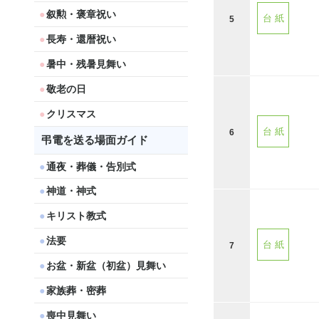
叙勲・褒章祝い
台 紙
5
長寿・還暦祝い
暑中・残暑見舞い
敬老の日
クリスマス
台 紙
6
弔電を送る場面ガイド
通夜・葬儀・告別式
神道・神式
キリスト教式
法要
台 紙
7
お盆・新盆（初盆）見舞い
家族葬・密葬
喪中見舞い