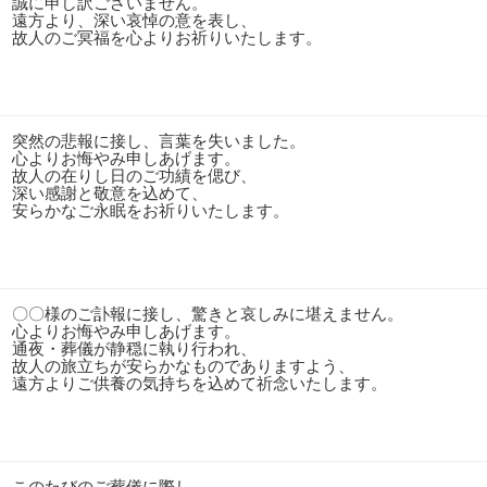
誠に申し訳ございません。
遠方より、深い哀悼の意を表し、
故人のご冥福を心よりお祈りいたします。
突然の悲報に接し、言葉を失いました。
心よりお悔やみ申しあげます。
故人の在りし日のご功績を偲び、
深い感謝と敬意を込めて、
安らかなご永眠をお祈りいたします。
〇〇様のご訃報に接し、驚きと哀しみに堪えません。
心よりお悔やみ申しあげます。
通夜・葬儀が静穏に執り行われ、
故人の旅立ちが安らかなものでありますよう、
遠方よりご供養の気持ちを込めて祈念いたします。
このたびのご葬儀に際し、