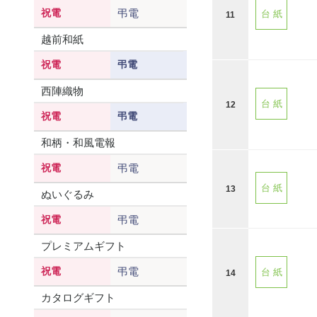
祝電
弔電
台 紙
11
越前和紙
祝電
弔電
西陣織物
台 紙
12
祝電
弔電
和柄・和風電報
祝電
弔電
台 紙
13
ぬいぐるみ
祝電
弔電
プレミアムギフト
祝電
弔電
台 紙
14
カタログギフト