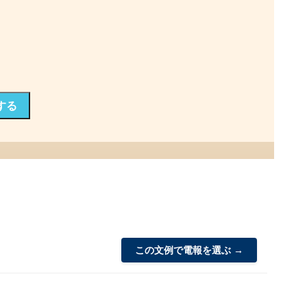
する
この文例で電報を選ぶ →