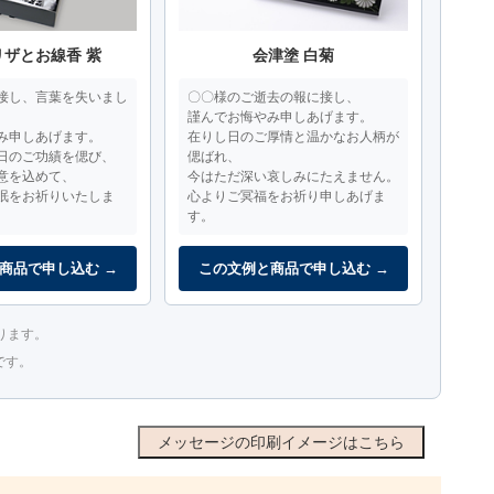
リザとお線香 紫
会津塗 白菊
接し、言葉を失いまし
〇〇様のご逝去の報に接し、
謹んでお悔やみ申しあげます。
み申しあげます。
在りし日のご厚情と温かなお人柄が
日のご功績を偲び、
偲ばれ、
意を込めて、
今はただ深い哀しみにたえません。
眠をお祈りいたしま
心よりご冥福をお祈り申しあげま
す。
商品で申し込む →
この文例と商品で申し込む →
ります。
です。
メッセージの印刷イメージはこちら