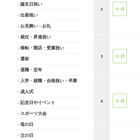
誕生日祝い
台 紙
2
出産祝い
お見舞い・お礼
就任・昇進祝い
移転・開店・受賞祝い
台 紙
3
選挙
退職・定年
入学・就職・合格祝い・卒業
成人式
台 紙
4
記念日やイベント
スポーツ大会
母の日
父の日