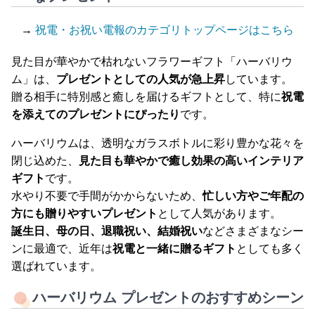
→
祝電・お祝い電報のカテゴリトップページはこちら
見た目が華やかで枯れないフラワーギフト「ハーバリウ
ム」は、
プレゼントとしての人気が急上昇
しています。
贈る相手に特別感と癒しを届けるギフトとして、特に
祝電
を添えてのプレゼントにぴったり
です。
ハーバリウムは、透明なガラスボトルに彩り豊かな花々を
閉じ込めた、
見た目も華やかで癒し効果の高いインテリア
ギフト
です。
水やり不要で手間がかからないため、
忙しい方やご年配の
方にも贈りやすいプレゼント
として人気があります。
誕生日、母の日、退職祝い、結婚祝い
などさまざまなシー
ンに最適で、近年は
祝電と一緒に贈るギフト
としても多く
選ばれています。
ハーバリウム プレゼントのおすすめシーン