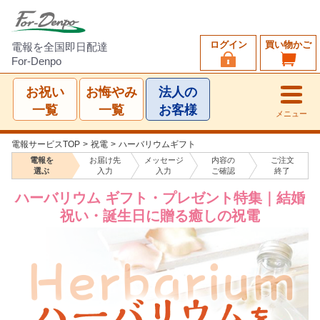
ログイン
買い物かご
電報を全国即日配達
For-Denpo
お祝い
お悔やみ
法人の
一覧
一覧
お客様
メニュー
電報サービスTOP
>
祝電
>
ハーバリウムギフト
電報を
お届け先
メッセージ
内容の
ご注文
選ぶ
入力
入力
ご確認
終了
ハーバリウム ギフト・プレゼント特集｜結婚
祝い・誕生日に贈る癒しの祝電