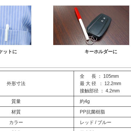
ケットに
キーホルダーに
全 長 ： 105mm
外形寸法
最 大 径 ： 12.2mm
接触部径 ： 4.2mm
質量
約4g
材質
PP抗菌樹脂
カラー
レッド / ブルー