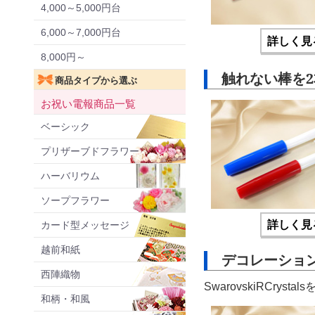
4,000～5,000円台
6,000～7,000円台
詳しく見
8,000円～
触れない棒を
商品タイプから選ぶ
お祝い電報商品一覧
ベーシック
プリザーブドフラワー
ハーバリウム
ソープフラワー
詳しく見
カード型メッセージ
越前和紙
デコレーショ
西陣織物
SwarovskiRCry
和柄・和風