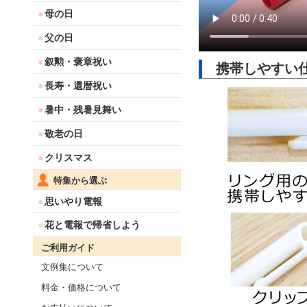
母の日
父の日
叙勲・褒章祝い
携帯しやすい
長寿・還暦祝い
暑中・残暑見舞い
敬老の日
クリスマス
特集から選ぶ
思いやり電報
花と電報で帰省しよう
ご利用ガイド
文例集について
料金・価格について