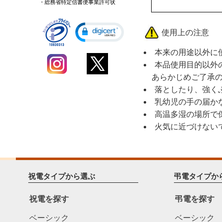
・総務省特定信書便事業許可状
使用上の注意
本来の用途以外に
本品使用目的以外
あらかじめご了承の
落としたり、強く
乳幼児の手の届か
高温多湿の場所で
火気に近づけない
祝電タイプから選ぶ
弔電タイプか
祝電を探す
弔電を探す
ベーシック
ベーシック