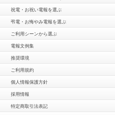
報を取得することはございません。
いて行うものとします。
祝電・お祝い電報を選ぶ
第4条（本サービスの内容）
弔電・お悔やみ電報を選ぶ
利用者は、弊社に作成したメッセージ文を印字する等、商品
当社の個人情報の取り扱いに関するお問い合わせは、下記窓
（電報）製作を委託し、指定先に電信若しくは配達する作業
口までご連絡ください。
ご利用シーンから選ぶ
を一貫して委託し、その業務に対して利用料金を支払うもの
＜個人情報お問い合わせ窓口＞ 株式会社 プライムステージ
とします。
個人情報管理責任者
電報文例集
TEL：082-243-3766 FAX：082-243-3890
第5条（サービスの中断・停止・変更）
E-mail：
prime_honsya@primestage.jp
推奨環境
弊社は、次の事項に該当する場合、利用者へ事前に通知する
ことなく本サービスの全部または一部を中断・停止・変更で
ご利用規約
きるものとします。
1. 天災等の不可抗力やその他非常事態等の場合
個人情報保護方針
2. システム保守・設備の異常・障害その他やむを得ない場合
（サイト上等で事前に告知はいたしますが、緊急の場合はこ
採用情報
の限りではありません。）
3. 弊社が委託する業者が業務を停止した場合
特定商取引法表記
4. その他、弊社がやむを得ないと判断した場合