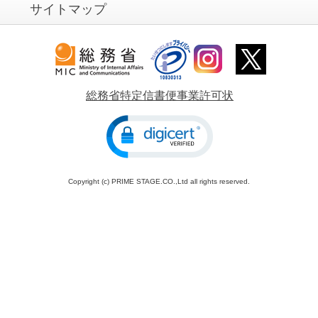
サイトマップ
第6条（利用申込）
次に掲げる事由に該当する場合には、利用申込に対しお断り
することがあります。
(1) 信書便約款に定める引受拒絶事項に該当するとき
(2) 利用者が第７条（禁止行為）の事由に関わるとき
総務省特定信書便事業許可状
(3) 利用申込に際し、弊社に虚偽の事実を通知したとき
(4) 申込者が本サービスに関わる債務の支払を怠るおそれが明
確であるとき
(5) 申込に際し、その支払手段として正当に使用することが出
来ないクレジットカードを指定したとき
Copyright (c) PRIME STAGE.CO.,Ltd all rights reserved.
(6) その他、弊社が不適切と判断したとき
第7条（禁止行為）
利用者は、本サービスを利用するにあたり、以下の行為をし
てはならないものとします。
違反された場合には、予告なく本サービスの登録又は発信し
た情報を削除したり、 本サービスのご利用をお断りする場合
があります。ご了承ください。