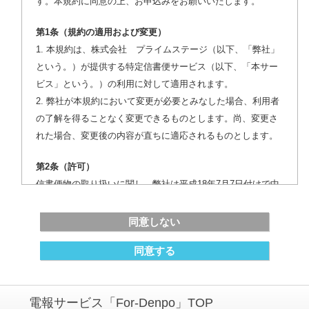
す。本規約に同意の上、お申込みをお願いいたします。
第1条（規約の適用および変更）
５.個人情報のご入力の任意性
1. 本規約は、株式会社 プライムステージ（以下、「弊社」
個人情報項目のご提供は任意ですが、必須項目をご提供いた
という。）が提供する特定信書便サービス（以下、「本サー
だけない場合、会員登録手続きができない場合がございま
ビス」という。）の利用に対して適用されます。
す。
2. 弊社が本規約において変更が必要とみなした場合、利用者
の了解を得ることなく変更できるものとします。尚、変更さ
６.個人情報の開示、訂正、削除等の請求
れた場合、変更後の内容が直ちに適応されるものとします。
ご提供いただきました個人情報について、利用目的の通知、
開示、内容の訂正、追加又は削除、利用の停止、消去及び第
第2条（許可）
三者への提供の停止、苦情又はご相談等がございましたら、
信書便物の取り扱いに関し、幣社は平成18年7月7日付けで中
下記窓口までお問い合わせください。合理的な範囲内にて適
特第14号信書便約款設定認可を受けて特定信書便事業を運営
切に対応いたします。
しております。なお、商品が付随された場合は一概に信書便
同意しない
物とは言えません。
同意する
７.本人が容易に識別できない方法によって個人情報を取得す
第3条（利用機器等）
ることについて
利用者は、本サービスを利用する場合に必要な全ての機器、
当社は、ご本人様が容易に識別できない方法によって個人情
電報サービス「For-Denpo」TOP
ソフトウエア、通信手段等の準備等を自己の費用と責任にお