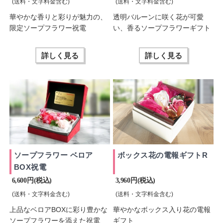
(送料・文字料金含む)
(送料・文字料金含む)
華やかな香りと彩りが魅力の、
透明バルーンに咲く花が可愛
限定ソープフラワー祝電
い、香るソープフラワーギフト
詳しく見る
詳しく見る
ソープフラワー ベロア
ボックス花の電報ギフトR
BOX祝電
6,600 円(税込)
3,960 円(税込)
(送料・文字料金含む)
(送料・文字料金含む)
上品なベロアBOXに彩り豊かな
華やかなボックス入り花の電報
ソープフラワーを添えた祝電
ギフト