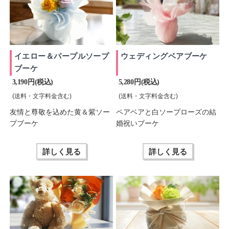
イエロー＆パープルソープ
ウェディングベアブーケ
ブーケ
3,190 円(税込)
5,280 円(税込)
(送料・文字料金含む)
(送料・文字料金含む)
友情と尊敬を込めた黄＆紫ソー
ペアベアと白ソープローズの結
プブーケ
婚祝いブーケ
詳しく見る
詳しく見る