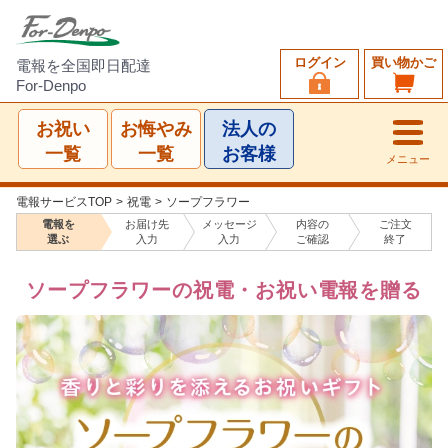
ログイン
買い物かご
電報を全国即日配達
For-Denpo
お祝い
お悔やみ
法人の
一覧
一覧
お客様
メニュー
電報サービスTOP
>
祝電
>
ソープフラワー
電報を
お届け先
メッセージ
内容の
ご注文
選ぶ
入力
入力
ご確認
終了
ソープフラワーの祝電・お祝い電報を贈る