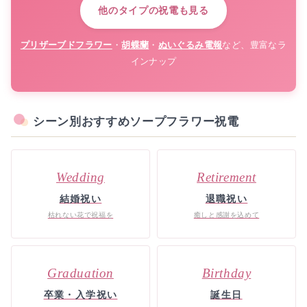
他のタイプの祝電も見る
プリザーブドフラワー
・
胡蝶蘭
・
ぬいぐるみ電報
など、豊富なラ
インナップ
シーン別おすすめソープフラワー祝電
Wedding
Retirement
結婚祝い
退職祝い
枯れない花で祝福を
癒しと感謝を込めて
Graduation
Birthday
卒業・入学祝い
誕生日