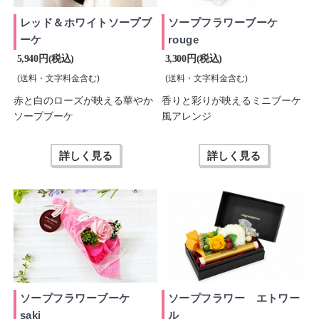
レッド＆ホワイトソープブ
ソープフラワーブーケ
ーケ
rouge
5,940 円(税込)
3,300 円(税込)
(送料・文字料金含む)
(送料・文字料金含む)
赤と白のローズが映える華やか
香りと彩りが映えるミニブーケ
ソープブーケ
風アレンジ
詳しく見る
詳しく見る
ソープフラワーブーケ
ソープフラワー エトワー
saki
ル