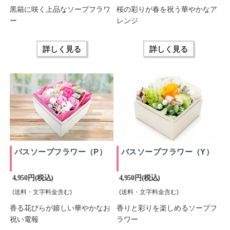
黒箱に咲く上品なソープフラワ
桜の彩りが春を祝う華やかなア
ー
レンジ
詳しく見る
詳しく見る
バスソープフラワー（P）
バスソープフラワー（Y）
4,950 円(税込)
4,950 円(税込)
(送料・文字料金含む)
(送料・文字料金含む)
香る花びらが嬉しい華やかなお
香りと彩りを楽しめるソープフ
祝い電報
ラワー