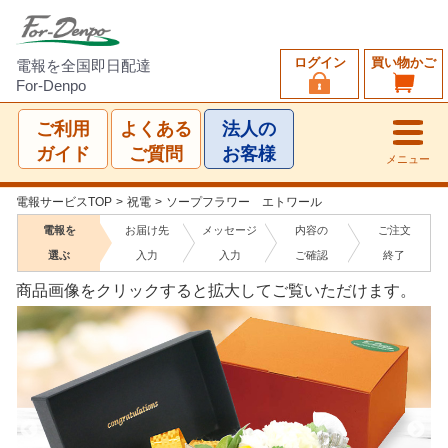
ログイン
買い物かご
電報を全国即日配達
For-Denpo
ご利用
よくある
法人の
ガイド
ご質問
お客様
メニュー
電報サービスTOP
>
祝電
>
ソープフラワー エトワール
電報を
お届け先
メッセージ
内容の
ご注文
選ぶ
入力
入力
ご確認
終了
商品画像をクリックすると拡大してご覧いただけます。