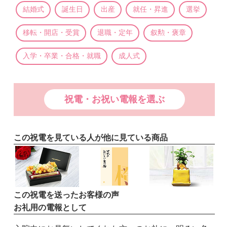
結婚式
誕生日
出産
就任・昇進
選挙
移転・開店・受賞
退職・定年
叙勲・褒章
入学・卒業・合格・就職
成人式
祝電・お祝い電報を選ぶ
この祝電を見ている人が他に見ている商品
この祝電を送ったお客様の声
お礼用の電報として