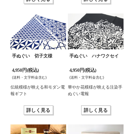
手ぬぐい 切子文様
手ぬぐい ハナワクセイ
4,950 円(税込)
4,950 円(税込)
(送料・文字料金含む)
(送料・文字料金含む)
伝統模様が映える和モダン電
華やか花模様が映える注染手
報ギフト
ぬぐい電報
詳しく見る
詳しく見る