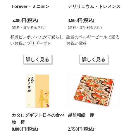
Forever・ミニヨン
デリリュウム・トレメンス
5,280 円(税込)
3,960 円(税込)
(送料・文字料金含む)
(送料・文字料金含む)
和風ピンポンマムが可愛らし
話題のベルギービールで贈る
いお祝いプリザーブド
お祝い電報
詳しく見る
詳しく見る
カタログギフト日本の食べ
越前和紙 慶
物 橙
8,800 円(税込)
2,750 円(税込)