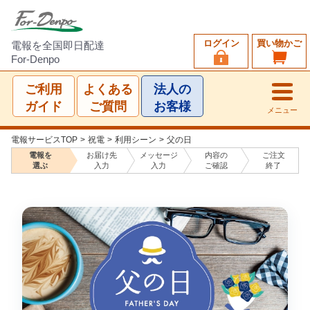
ログイン
買い物かご
電報を全国即日配達
For-Denpo
ご利用
よくある
法人の
ガイド
ご質問
お客様
メニュー
電報サービスTOP
>
祝電
>
利用シーン
>
父の日
電報を
お届け先
メッセージ
内容の
ご注文
選ぶ
入力
入力
ご確認
終了