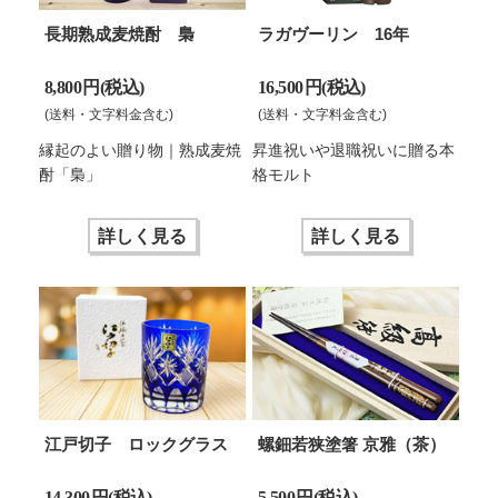
長期熟成麦焼酎 梟
ラガヴーリン 16年
8,800 円(税込)
16,500 円(税込)
(送料・文字料金含む)
(送料・文字料金含む)
縁起のよい贈り物｜熟成麦焼
昇進祝いや退職祝いに贈る本
酎「梟」
格モルト
詳しく見る
詳しく見る
江戸切子 ロックグラス
螺鈿若狭塗箸 京雅（茶）
14,300 円(税込)
5,500 円(税込)