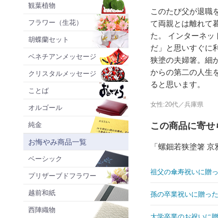
観葉植物
このたび父が退職を
フラワー（生花）
て両親とは離れて
た。 インターネッ
胡蝶蘭セット
だ」と思いすぐに
ベネチアンメッセージ
狭塗の夫婦箸。細
からの第二の人生
クリスタルメッセージ
ると思います。
ことば
女性:20代／兵庫県
オルゴール
純金
この商品に寄せ
お悔やみ商品一覧
「螺鈿若狭塗箸 
ベーシック
祖父の傘寿祝いに贈っ
プリザーブドフラワー
越前和紙
孫の卒業祝いに贈った
西陣織物
大学卒業のお祝いに贈