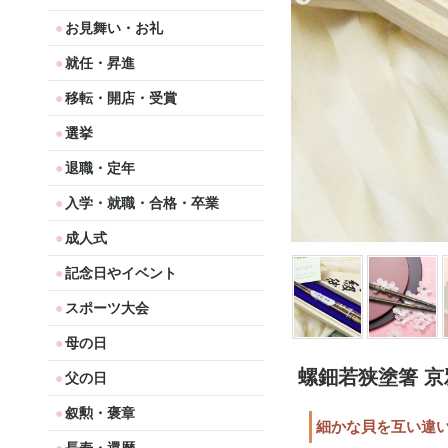
お見舞い・お礼
就任・昇進
移転・開店・受賞
選挙
退職・定年
入学・就職・合格・卒業
成人式
記念日やイベント
スポーツ大会
母の日
螺鈿若狭塗箸 
父の日
叙勲・褒章
細かな貝を互い違