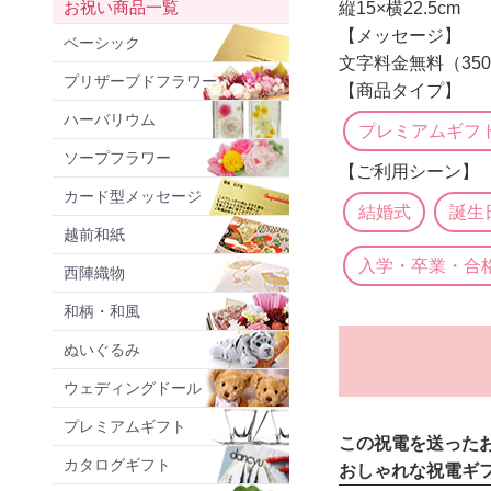
お祝い商品一覧
縦15×横22.5cm
【メッセージ】
ベーシック
文字料金無料（35
プリザーブドフラワー
【商品タイプ】
ハーバリウム
プレミアムギフ
ソープフラワー
【ご利用シーン】
カード型メッセージ
結婚式
誕生
越前和紙
入学・卒業・合
西陣織物
和柄・和風
ぬいぐるみ
ウェディングドール
プレミアムギフト
この祝電を送った
カタログギフト
おしゃれな祝電ギ