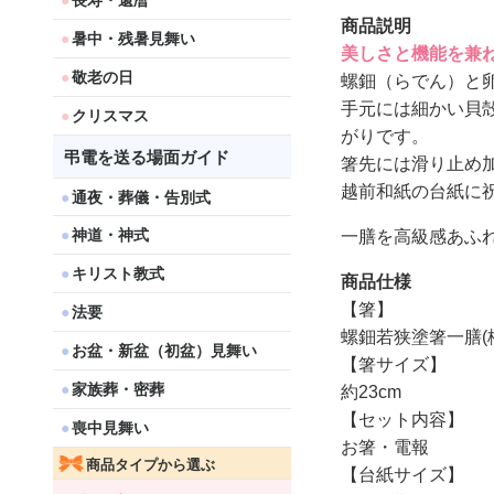
長寿・還暦
商品説明
暑中・残暑見舞い
美しさと機能を兼
敬老の日
螺鈿（らでん）と
手元には細かい貝
クリスマス
がりです。
弔電を送る場面ガイド
箸先には滑り止め
越前和紙の台紙に
通夜・葬儀・告別式
神道・神式
一膳を高級感あふ
キリスト教式
商品仕様
【箸】
法要
螺鈿若狭塗箸一膳(
お盆・新盆（初盆）見舞い
【箸サイズ】
家族葬・密葬
約23cm
【セット内容】
喪中見舞い
お箸・電報
商品タイプから選ぶ
【台紙サイズ】