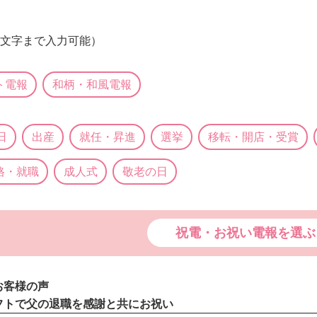
0文字まで入力可能）
ト電報
和柄・和風電報
日
出産
就任・昇進
選挙
移転・開店・受賞
格・就職
成人式
敬老の日
祝電・お祝い電報を選ぶ
お客様の声
フトで父の退職を感謝と共にお祝い