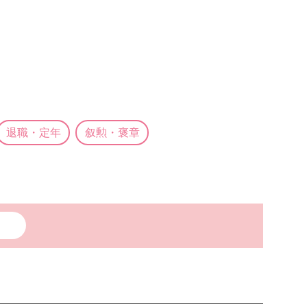
退職・定年
叙勲・褒章