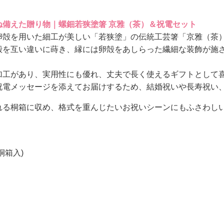
ね備えた贈り物｜螺鈿若狭塗箸 京雅（茶）＆祝電セット
卵殻を用いた細工が美しい「若狭塗」の伝統工芸箸「京雅（茶
殻を互い違いに蒔き、縁には卵殻をあしらった繊細な装飾が施
加工があり、実用性にも優れ、丈夫で長く使えるギフトとして
祝電メッセージを添えてお届けするため、結婚祝いや長寿祝い
れる桐箱に収め、格式を重んじたいお祝いシーンにもふさわし
桐箱入)