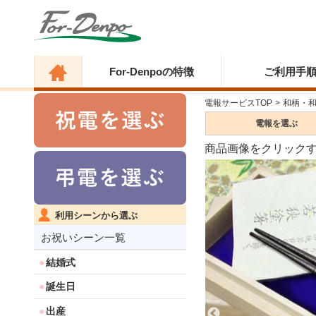
For-Denpoの特徴
ご利用手
電報サービスTOP
>
和柄・
電報を
選ぶ
商品画像をクリック
利用シーンから選ぶ
お祝いシーン一覧
結婚式
誕生日
出産