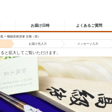
順
お届け日時
よくあるご質問
和風
>
螺鈿若狭塗箸 京雅（茶）
お届け先
入力
メッセージ
入力
すると拡大してご覧いただけます。