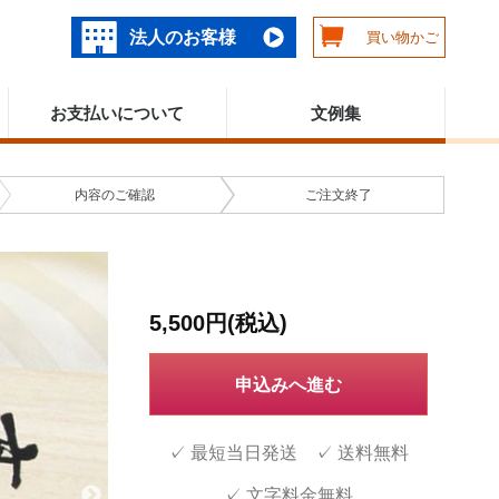
法人のお客様
買い物かご
お支払いについて
文例集
内容の
ご確認
ご注文
終了
5,500円(税込)
申込みへ進む
✓ 最短当日発送 ✓ 送料無料
✓ 文字料金無料