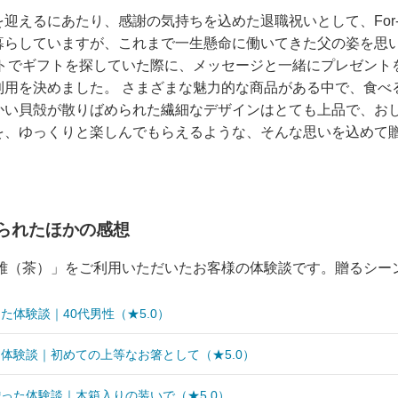
迎えるにあたり、感謝の気持ちを込めた退職祝いとして、For-
暮らしていますが、これまで一生懸命に働いてきた父の姿を思
トでギフトを探していた際に、メッセージと一緒にプレゼントを届
利用を決めました。 さまざまな魅力的な商品がある中で、食べ
かい貝殻が散りばめられた繊細なデザインはとても上品で、おし
を、ゆっくりと楽しんでもらえるような、そんな思いを込めて
られたほかの感想
京雅（茶）」をご利用いただいたお客様の体験談です。贈るシー
た体験談｜40代男性（★5.0）
体験談｜初めての上等なお箸として（★5.0）
った体験談｜木箱入りの装いで（★5.0）