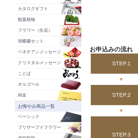
カタログギフト
観葉植物
フラワー（生花）
胡蝶蘭セット
お申込みの流れ
ベネチアンメッセージ
クリスタルメッセージ
STEP.1
ことば
▼
オルゴール
STEP.2
純金
お悔やみ商品一覧
▼
ベーシック
プリザーブドフラワー
STEP.3