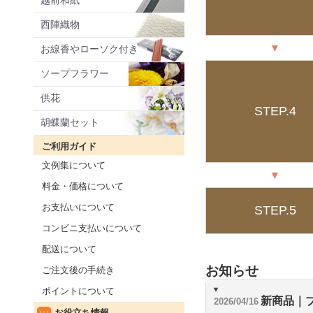
越前和紙
西陣織物
▼
お線香やローソク付き
ソープフラワー
供花
STEP.4
胡蝶蘭セット
ご利用ガイド
文例集について
▼
料金・価格について
お支払いについて
STEP.5
コンビニ支払いについて
配送について
お知らせ
ご注文後の手続き
ポイントについて
新商品｜
2026/04/16
お役立ち情報