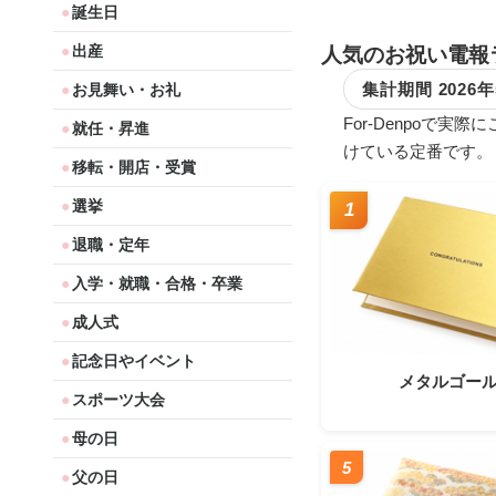
誕生日
出産
人気のお祝い電報
集計期間 2026
お見舞い・お礼
For-Denpo
就任・昇進
けている定番です。
移転・開店・受賞
選挙
1
退職・定年
入学・就職・合格・卒業
成人式
記念日やイベント
メタルゴー
スポーツ大会
母の日
5
父の日