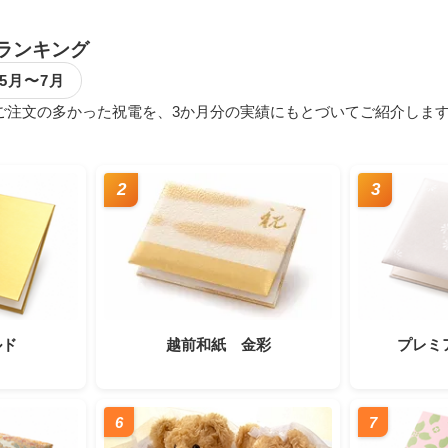
ランキング
年5月〜7月
で実際にご注文の多かった祝電を、3か月分の実績にもとづいてご紹介
2
3
ルド
越前和紙 金彩
プレミ
6
7