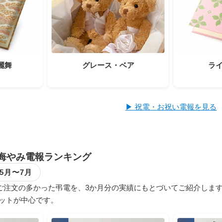
麗舞
グレース・ベア
ラ
▶ 祝電・お祝い電報を見る
悔やみ電報ランキング
年5月〜7月
で実際にご注文の多かった弔電を、3か月分の実績にもとづいてご紹介
ットが中心です。