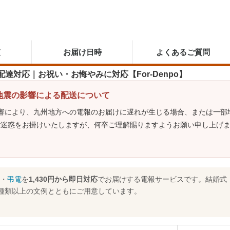
順
お届け日時
よくあるご質問
日配達対応｜お祝い・お悔やみに対応【For-Denpo】
地震の影響による配送について
影響により、九州地方への電報のお届けに遅れが生じる場合、または一部
ご迷惑をお掛けいたしますが、何卒ご理解賜りますようお願い申し上げ
・
弔電
を
1,430円から即日対応
でお届けする電報サービスです。結婚式
00種類以上の文例とともにご用意しています。