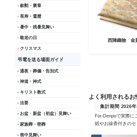
叙勲・褒章
長寿・還暦
暑中・残暑見舞い
敬老の日
西陣織物 金
クリスマス
弔電を送る場面ガイド
通夜・葬儀・告別式
神道・神式
キリスト教式
よく利用されるお
法要
集計期間 2026
お盆・新盆（初盆）見舞い
For-Denpo
紙やお線香付きのセ
家族葬・密葬
喪中見舞い