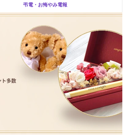
弔電・お悔やみ電報