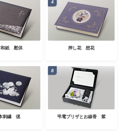
4
前和紙 慰供
押し花 想花
8
本刺繍 偲
弔電プリザとお線香 紫