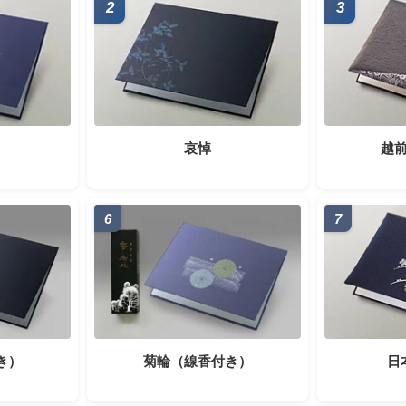
2
3
哀悼
越
6
7
き）
菊輪（線香付き）
日