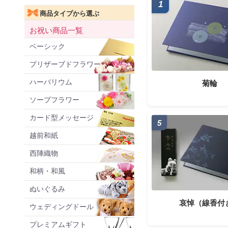
1
商品タイプから選ぶ
お祝い商品一覧
ベーシック
プリザーブドフラワー
ハーバリウム
菊輪
ソープフラワー
カード型メッセージ
5
越前和紙
西陣織物
和柄・和風
ぬいぐるみ
哀悼（線香付
ウェディングドール
プレミアムギフト