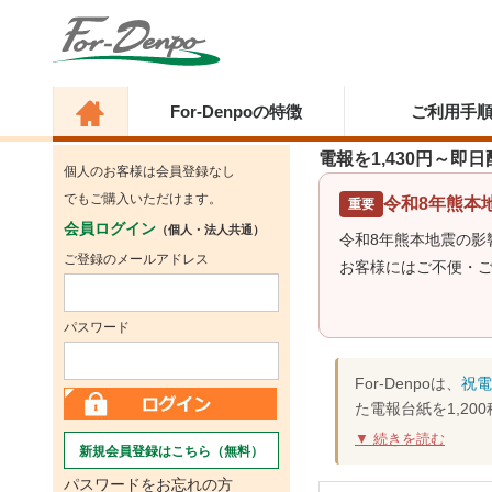
For-Denpoの特徴
ご利用手
電報を1,430円～即
個人のお客様は会員登録なし
でもご購入いただけます。
令和8年熊本
重要
会員ログイン
（個人・法人共通）
令和8年熊本地震の
ご登録のメールアドレス
お客様にはご不便・
パスワード
For-Denpoは、
祝電
た電報台紙を1,2
続きを読む
新規会員登録はこちら（無料）
パスワードをお忘れの方