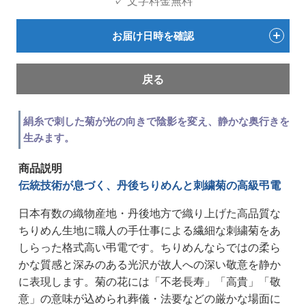
✓ 文字料金無料
お届け日時を確認
戻る
絹糸で刺した菊が光の向きで陰影を変え、静かな奥行きを
生みます。
商品説明
伝統技術が息づく、丹後ちりめんと刺繍菊の高級弔電
日本有数の織物産地・丹後地方で織り上げた高品質な
ちりめん生地に職人の手仕事による繊細な刺繍菊をあ
しらった格式高い弔電です。ちりめんならではの柔ら
かな質感と深みのある光沢が故人への深い敬意を静か
に表現します。菊の花には「不老長寿」「高貴」「敬
意」の意味が込められ葬儀・法要などの厳かな場面に