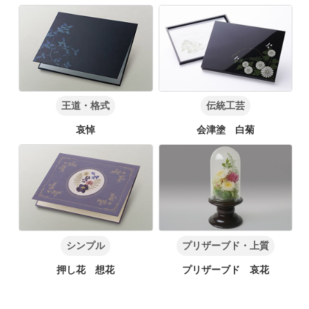
王道・格式
伝統工芸
哀悼
会津塗 白菊
シンプル
プリザーブド・上質
押し花 想花
プリザーブド 哀花