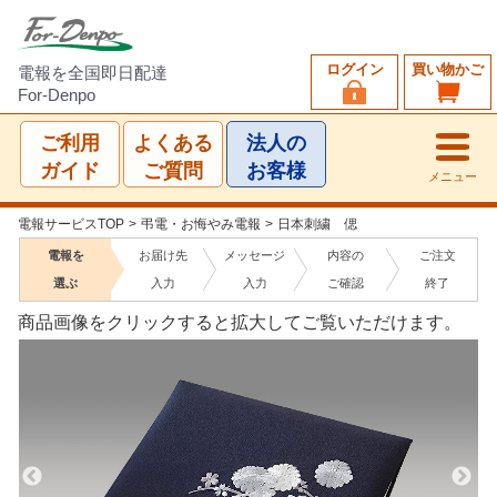
ログイン
買い物かご
電報を全国即日配達
For-Denpo
ご利用
よくある
法人の
ガイド
ご質問
お客様
メニュー
電報サービスTOP
>
弔電・お悔やみ電報
>
日本刺繍 偲
電報を
お届け先
メッセージ
内容の
ご注文
選ぶ
入力
入力
ご確認
終了
商品画像をクリックすると拡大してご覧いただけます。