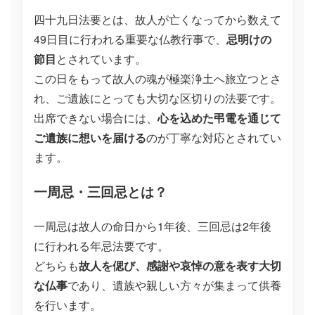
四十九日法要とは、故人が亡くなってから数えて
49日目に行われる重要な仏教行事で、
忌明けの
節目
とされています。
この日をもって故人の魂が極楽浄土へ旅立つとさ
れ、ご遺族にとっても大切な区切りの法要です。
出席できない場合には、
心を込めた弔電を通じて
ご遺族に想いを届ける
のが丁寧な対応とされてい
ます。
一周忌・三回忌とは？
一周忌は故人の命日から1年後、三回忌は2年後
に行われる年忌法要です。
どちらも
故人を偲び、感謝や哀悼の意を表す大切
な仏事
であり、遺族や親しい方々が集まって供養
を行います。