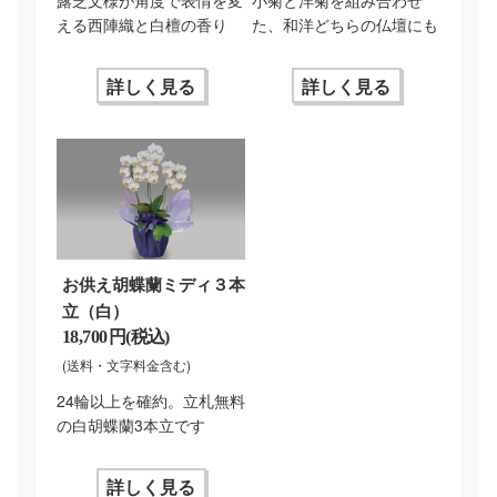
える西陣織と白檀の香り
た、和洋どちらの仏壇にも
詳しく見る
詳しく見る
お供え胡蝶蘭ミディ３本
立（白）
18,700 円(税込)
(送料・文字料金含む)
24輪以上を確約。立札無料
の白胡蝶蘭3本立です
詳しく見る