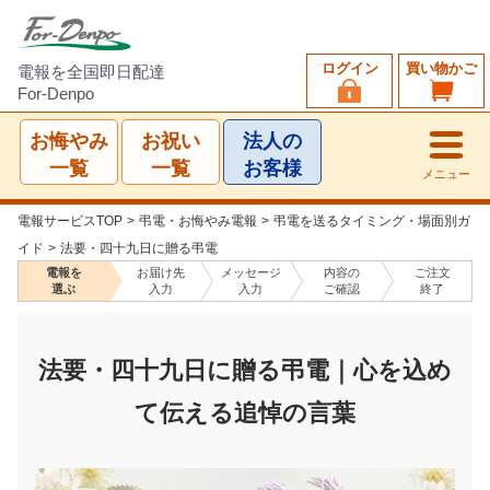
ログイン
買い物かご
電報を全国即日配達
For-Denpo
お悔やみ
お祝い
法人の
一覧
一覧
お客様
メニュー
電報サービスTOP
>
弔電・お悔やみ電報
>
弔電を送るタイミング・場面別ガ
イド
>
法要・四十九日に贈る弔電
電報を
お届け先
メッセージ
内容の
ご注文
選ぶ
入力
入力
ご確認
終了
法要・四十九日に贈る弔電｜心を込め
て伝える追悼の言葉