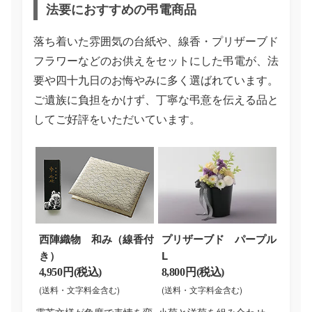
法要におすすめの弔電商品
落ち着いた雰囲気の台紙や、線香・プリザーブド
フラワーなどのお供えをセットにした弔電が、法
要や四十九日のお悔やみに多く選ばれています。
ご遺族に負担をかけず、丁寧な弔意を伝える品と
してご好評をいただいています。
西陣織物 和み（線香付
プリザーブド パープル
き）
L
4,950 円(税込)
8,800 円(税込)
(送料・文字料金含む)
(送料・文字料金含む)
露芝文様が角度で表情を変
小菊と洋菊を組み合わせ