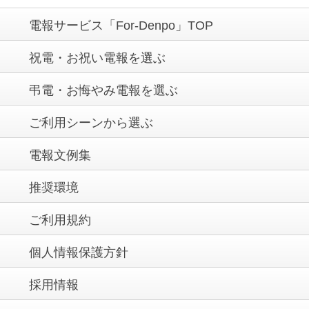
ゼントに。世界に一つだけのギフトになりまし
電報サービス「For-Denpo」TOP
た。
祝電・お祝い電報を選ぶ
祖父へのお祝いに日本酒を贈ったところ、落ち
弔電・お悔やみ電報を選ぶ
着いた味わいに「これは旨い」と笑顔でした。
ご利用シーンから選ぶ
友人の結婚記念日に、シャンパンを贈ったら
電報文例集
「こんなおしゃれなお酒は初めて！」と感激さ
れました。
推奨環境
ご利用規約
彼氏の誕生日にクラフトビールの詰め合わせを
プレゼント。おしゃれでセンスがいいと言って
個人情報保護方針
もらえました。
採用情報