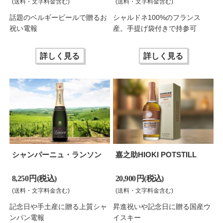
(送料・文字料金含む)
(送料・文字料金含む)
話題のベルギービールで贈るお
シャルドネ100%のフランス
祝い電報
産。手提げ袋付きで持参可
詳しく見る
詳しく見る
シャンパーニュ・ランソン
嘉之助HIOKI POTSTILL
8,250 円(税込)
20,900 円(税込)
(送料・文字料金含む)
(送料・文字料金含む)
記念日や手土産に贈る上質シャ
昇進祝いや記念日に贈る国産ウ
ンパン電報
イスキー