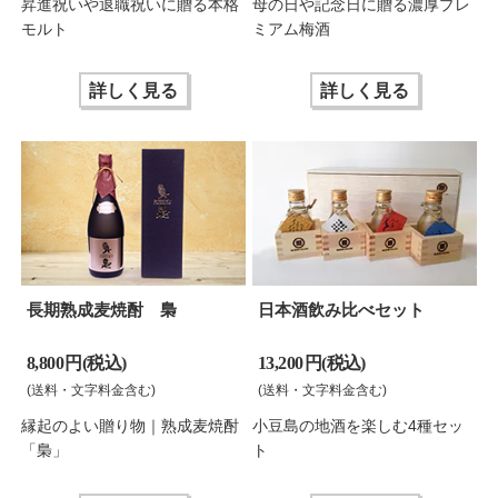
昇進祝いや退職祝いに贈る本格
母の日や記念日に贈る濃厚プレ
モルト
ミアム梅酒
詳しく見る
詳しく見る
長期熟成麦焼酎 梟
日本酒飲み比べセット
8,800 円(税込)
13,200 円(税込)
(送料・文字料金含む)
(送料・文字料金含む)
縁起のよい贈り物｜熟成麦焼酎
小豆島の地酒を楽しむ4種セッ
「梟」
ト