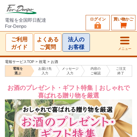
ログイン
買い物かご
電報を全国即日配達
For-Denpo
ご利用
よくある
法人の
ガイド
ご質問
お客様
メニュー
電報サービスTOP
>
祝電
>
お酒
電報を
お届け先
メッセージ
内容の
ご注文
選ぶ
入力
入力
ご確認
終了
お酒のプレゼント・ギフト特集｜おしゃれで
喜ばれる贈り物を厳選