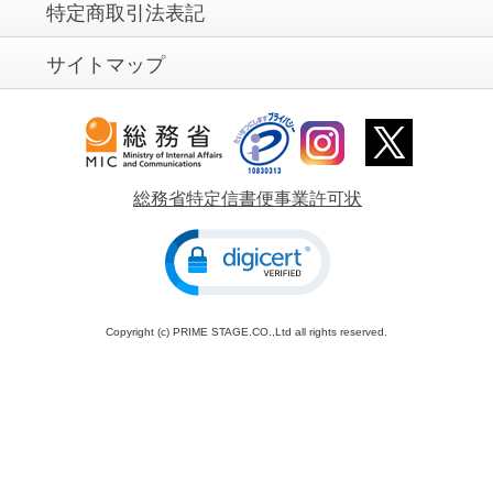
母の日にお酒ギフトを贈るのは初めてでした
特定商取引法表記
が、スパークリングワインなら軽く楽しめて喜
ばれました。
サイトマップ
上司への就任祝いに高級ウイスキーを選びまし
た。包装も丁寧で信頼できるギフトになりまし
た。
総務省特定信書便事業許可状
バレンタインにあえてお酒のプレゼントを選び
ました。甘すぎず、大人っぽい贈り物にできま
した。
Copyright (c) PRIME STAGE.CO.,Ltd all rights reserved.
友人夫婦への新築祝いにシャンパンを贈った
ら、インテリアにもなると喜んで飾ってくれま
した。