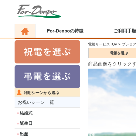
For-Denpoの特徴
ご利用手
電報サービスTOP
>
プレミ
電報を
選ぶ
商品画像をクリック
利用シーンから選ぶ
お祝いシーン一覧
結婚式
誕生日
出産