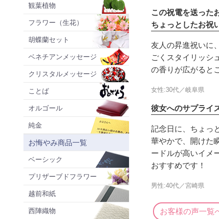
観葉植物
この祝電を送った
フラワー（生花）
ちょっとしたお祝
胡蝶蘭セット
友人の昇進祝いに
ベネチアンメッセージ
ごくスタイリッシ
の香りが広がると
クリスタルメッセージ
女性:30代／岐阜県
ことば
オルゴール
彼女へのサプライ
純金
記念日に、ちょっ
華やかで、開けた
お悔やみ商品一覧
ードルが高いイメ
ベーシック
おすすめです！
プリザーブドフラワー
男性:40代／宮崎県
越前和紙
西陣織物
お客様の声一覧