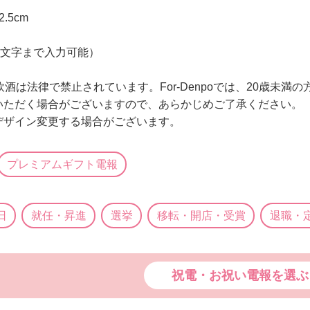
.5cm
0文字まで入力可能）
】
飲酒は法律で禁止されています。For-Denpoでは、20歳未
いただく場合がございますので、あらかじめご了承ください。
デザイン変更する場合がございます。
プレミアムギフト電報
日
就任・昇進
選挙
移転・開店・受賞
退職・
祝電・お祝い電報を選ぶ