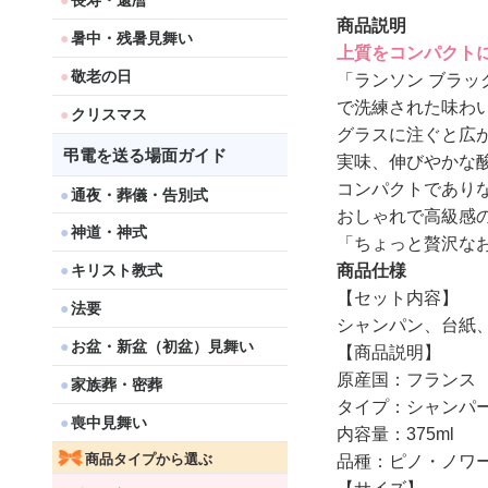
長寿・還暦
商品説明
暑中・残暑見舞い
上質をコンパクトに
敬老の日
「ランソン ブラッ
で洗練された味わ
クリスマス
グラスに注ぐと広
弔電を送る場面ガイド
実味、伸びやかな
コンパクトであり
通夜・葬儀・告別式
おしゃれで高級感
神道・神式
「ちょっと贅沢な
商品仕様
キリスト教式
【セット内容】
法要
シャンパン、台紙
お盆・新盆（初盆）見舞い
【商品説明】
原産国：フランス
家族葬・密葬
タイプ：シャンパ
喪中見舞い
内容量：375ml
商品タイプから選ぶ
品種：ピノ・ノワール