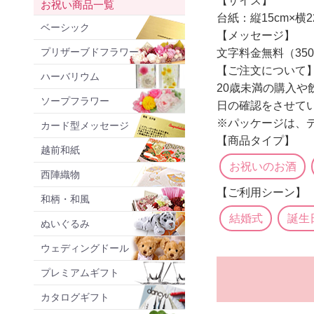
【サイズ】
お祝い商品一覧
台紙：縦15cm×横22
ベーシック
【メッセージ】
プリザーブドフラワー
文字料金無料（35
【ご注文について
ハーバリウム
20歳未満の購入や
ソープフラワー
日の確認をさせて
※パッケージは、
カード型メッセージ
【商品タイプ】
越前和紙
お祝いのお酒
西陣織物
【ご利用シーン】
和柄・和風
結婚式
誕生
ぬいぐるみ
ウェディングドール
プレミアムギフト
カタログギフト