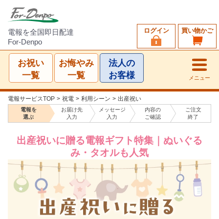
ログイン
買い物かご
電報を全国即日配達
For-Denpo
お祝い
お悔やみ
法人の
一覧
一覧
お客様
メニュー
電報サービスTOP
>
祝電
>
利用シーン
>
出産祝い
電報を
お届け先
メッセージ
内容の
ご注文
選ぶ
入力
入力
ご確認
終了
出産祝いに贈る電報ギフト特集｜ぬいぐる
み・タオルも人気