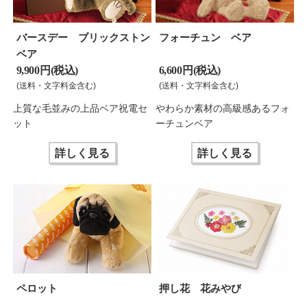
バースデー ブリックストン
フォーチュン ベア
ベア
9,900 円(税込)
6,600 円(税込)
(送料・文字料金含む)
(送料・文字料金含む)
上質な毛並みの上品ベア祝電セ
やわらか素材の高級感あるフォ
ット
ーチュンベア
詳しく見る
詳しく見る
ペロット
押し花 花みやび