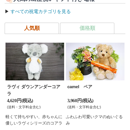
▶
すべての祝電カテゴリを見る
人気順
価格順
ラヴィ ダウンアンダーコア
camel ベア
ラ
4,620 円(税込)
3,960 円(税込)
(送料・文字料金含む)
(送料・文字料金含む)
軽くて持ちやすい、赤ちゃんに
ふわふわ可愛いクマのぬいぐる
優しいラヴィシリーズのコアラ
み
ぬいぐるみ