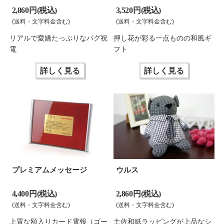
2,860 円(税込)
3,520 円(税込)
(送料・文字料金含む)
(送料・文字料金含む)
リアルで愛嬌たっぷりなパグ祝
押し花が彩る一点ものの和風ギ
電
フト
詳しく見る
詳しく見る
プレミアムメッセージ
ウルス
4,400 円(税込)
2,860 円(税込)
(送料・文字料金含む)
(送料・文字料金含む)
上質な額入りカード電報（ゴー
土佐和紙ラッピングが上品なシ