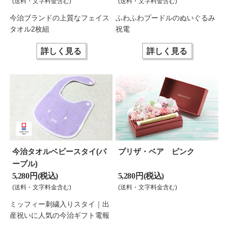
(送料・文字料金含む)
(送料・文字料金含む)
今治ブランドの上質なフェイス
ふわふわプードルのぬいぐるみ
タオル2枚組
祝電
詳しく見る
詳しく見る
今治タオルベビースタイ(パ
プリザ・ベア ピンク
ープル)
5,280 円(税込)
5,280 円(税込)
(送料・文字料金含む)
(送料・文字料金含む)
ミッフィー刺繍入りスタイ｜出
産祝いに人気の今治ギフト電報