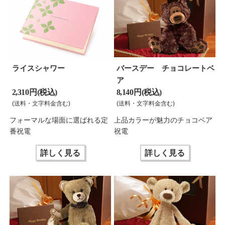
ライスシャワー
バースデー チョコレートベ
ア
2,310 円(税込)
8,140 円(税込)
(送料・文字料金含む)
(送料・文字料金含む)
フォーマルな場面に選ばれる定
上品カラーが魅力のチョコベア
番祝電
祝電
詳しく見る
詳しく見る