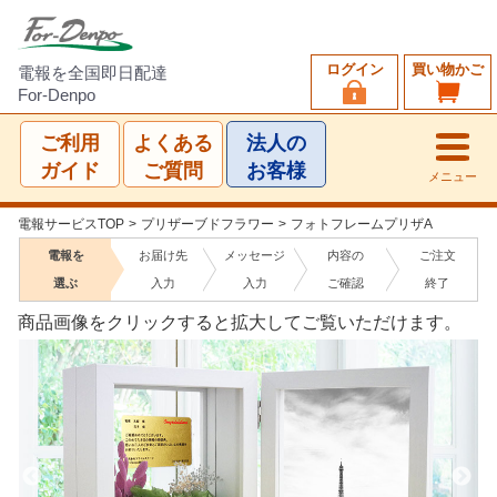
ログイン
買い物かご
電報を全国即日配達
For-Denpo
ご利用
よくある
法人の
ガイド
ご質問
お客様
メニュー
電報サービスTOP
>
プリザーブドフラワー
>
フォトフレームプリザA
電報を
お届け先
メッセージ
内容の
ご注文
選ぶ
入力
入力
ご確認
終了
商品画像をクリックすると拡大してご覧いただけます。