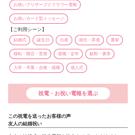
お祝いプリザーブドフラワー電報
お祝いカード型メッセージ
【ご利用シーン】
結婚式
誕生日
出産
就任・昇進
選挙
移転・開店・受賞
退職・定年
叙勲・褒章
入学・卒業・合格・就職
成人式
祝電・お祝い電報を選ぶ
この祝電を送ったお客様の声
友人の結婚祝い