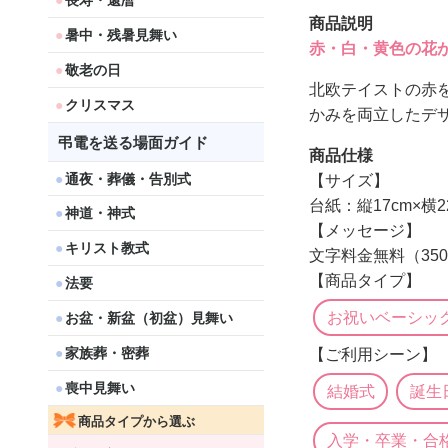
長寿・還暦
商品説明
暑中・残暑見舞い
赤・白・黄色の花
敬老の日
北欧テイストの赤
クリスマス
かみを両立したデ
弔電を送る場面ガイド
商品仕様
通夜・葬儀・告別式
【サイズ】
台紙：縦17cm×横22
神道・神式
【メッセージ】
キリスト教式
文字料金無料（35
【商品タイプ】
法要
お祝いベーシッ
お盆・新盆（初盆）見舞い
家族葬・密葬
【ご利用シーン】
喪中見舞い
結婚式
誕生
商品タイプから選ぶ
入学・卒業・合