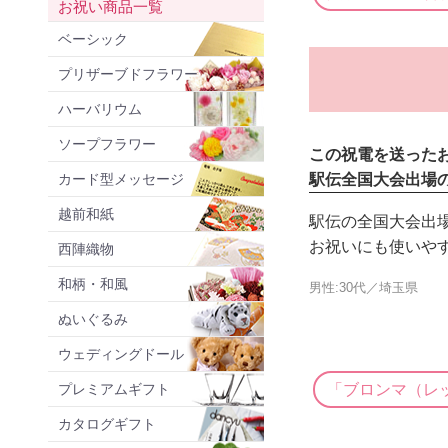
お祝い商品一覧
ベーシック
プリザーブドフラワー
ハーバリウム
ソープフラワー
この祝電を送った
カード型メッセージ
駅伝全国大会出場
越前和紙
駅伝の全国大会出
お祝いにも使いやす
西陣織物
和柄・和風
男性:30代／埼玉県
ぬいぐるみ
ウェディングドール
「ブロンマ（レ
プレミアムギフト
カタログギフト