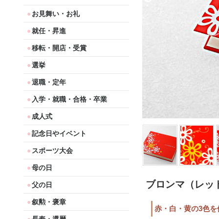
お見舞い・お礼
就任・昇進
移転・開店・受賞
選挙
退職・定年
入学・就職・合格・卒業
成人式
記念日やイベント
スポーツ大会
母の日
ブロンマ（レッ
父の日
叙勲・褒章
赤・白・黄の3色