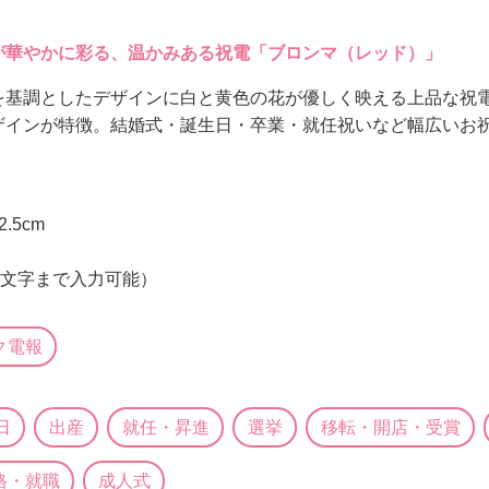
が華やかに彩る、温かみある祝電「ブロンマ（レッド）」
を基調としたデザインに白と黄色の花が優しく映える上品な祝
ザインが特徴。結婚式・誕生日・卒業・就任祝いなど幅広いお
.5cm
0文字まで入力可能）
ク電報
日
出産
就任・昇進
選挙
移転・開店・受賞
格・就職
成人式