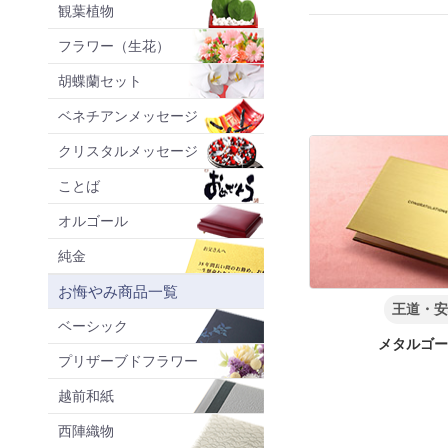
観葉植物
フラワー（生花）
胡蝶蘭セット
ベネチアンメッセージ
クリスタルメッセージ
ことば
オルゴール
純金
お悔やみ商品一覧
王道・
ベーシック
メタルゴ
プリザーブドフラワー
越前和紙
西陣織物