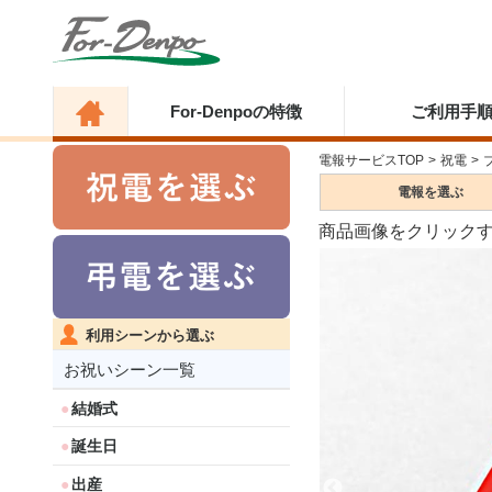
For-Denpoの特徴
ご利用手
電報サービスTOP
>
祝電
>
電報を
選ぶ
商品画像をクリック
利用シーンから選ぶ
お祝いシーン一覧
結婚式
誕生日
出産