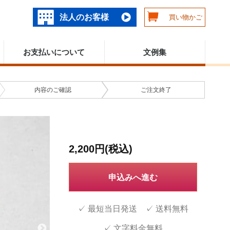
法人のお客様
買い物かご
お支払いについて
文例集
内容の
ご確認
ご注文
終了
2,200円(税込)
申込みへ進む
✓ 最短当日発送 ✓ 送料無料
✓ 文字料金無料