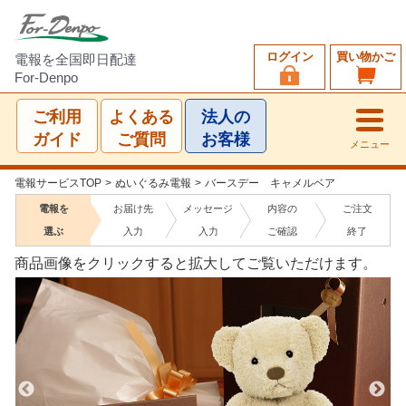
ログイン
買い物かご
電報を全国即日配達
For-Denpo
ご利用
よくある
法人の
ガイド
ご質問
お客様
メニュー
電報サービスTOP
>
ぬいぐるみ電報
>
バースデー キャメルベア
電報を
お届け先
メッセージ
内容の
ご注文
選ぶ
入力
入力
ご確認
終了
商品画像をクリックすると拡大してご覧いただけます。