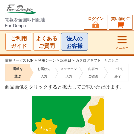
ログイン
買い物かご
電報を全国即日配達
For-Denpo
ご利用
よくある
法人の
ガイド
ご質問
お客様
メニュー
電報サービスTOP
>
利用シーン
>
誕生日
>
カタログギフト とことこ
電報を
お届け先
メッセージ
内容の
ご注文
選ぶ
入力
入力
ご確認
終了
商品画像をクリックすると拡大してご覧いただけます。