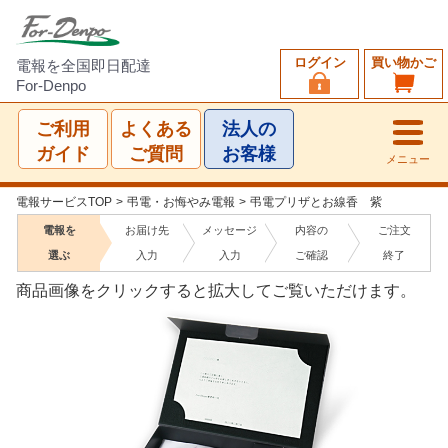
ログイン
買い物かご
電報を全国即日配達
For-Denpo
ご利用
よくある
法人の
ガイド
ご質問
お客様
メニュー
電報サービスTOP
>
弔電・お悔やみ電報
>
弔電プリザとお線香 紫
電報を
お届け先
メッセージ
内容の
ご注文
選ぶ
入力
入力
ご確認
終了
商品画像をクリックすると拡大してご覧いただけます。