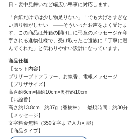
日・喪中見舞いなど幅広い弔事に対応します。
「台紙だけでは少し物足りない」「でも大げさすぎな
い贈り物がしたい」——そういったお声をよく受けま
す。この商品は外箱の開け口に弔意のメッセージが印
字される進物仕様で、受け取ったご遺族に「丁寧に選
んでくれた」と伝わりやすい設計になっています。
商品仕様
【セット内容】
プリザーブドフラワー、お線香、電報メッセージ
【プリザサイズ】
高さ約6cm×幅約10cm×奥行約10cm
【お線香】
高さ約13.8cm 約37g（香樹林） 燃焼時間：約30分
【メッセージ】
文字料金無料（350文字まで入力可能）
【商品タイプ】