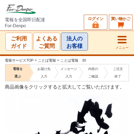
ログイン
買い物かご
電報を全国即日配達
For-Denpo
ご利用
よくある
法人の
ガイド
ご質問
お客様
メニュー
電報サービスTOP
>
ことば電報
>
ことば電報 30
電報を
お届け先
メッセージ
内容の
ご注文
選ぶ
入力
入力
ご確認
終了
商品画像をクリックすると拡大してご覧いただけます。