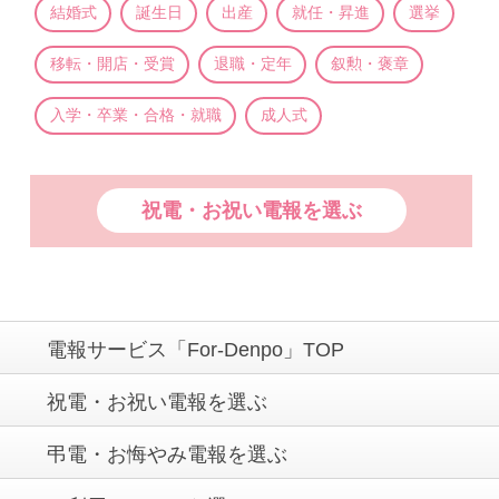
結婚式
誕生日
出産
就任・昇進
選挙
移転・開店・受賞
退職・定年
叙勲・褒章
入学・卒業・合格・就職
成人式
祝電・お祝い電報を選ぶ
電報サービス「For-Denpo」TOP
祝電・お祝い電報を選ぶ
弔電・お悔やみ電報を選ぶ