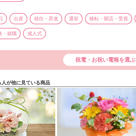
日
出産
就任・昇進
選挙
移転・開店・受賞
格・就職
成人式
祝電・お祝い電報を選ぶ
る人が他に見ている商品