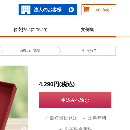
法人のお客様
買い物かご
お支払いについて
文例集
内容の
ご確認
ご注文
終了
4,290円(税込)
申込みへ進む
✓ 最短当日発送 ✓ 送料無料
✓ 文字料金無料