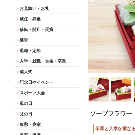
お見舞い・お礼
就任・昇進
移転・開店・受賞
選挙
退職・定年
入学・就職・合格・卒業
成人式
記念日やイベント
スポーツ大会
母の日
ソープフラワー
父の日
叙勲・褒章
卒業と入学が重な