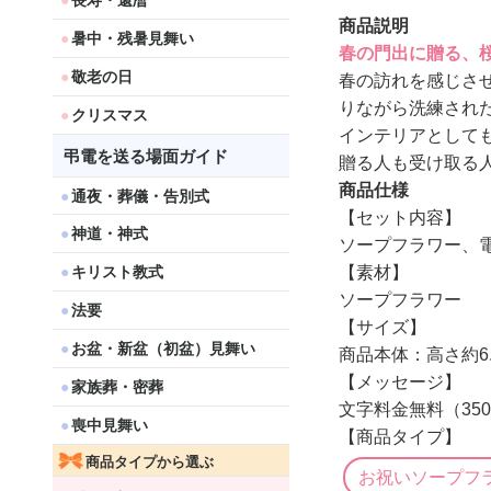
長寿・還暦
商品説明
暑中・残暑見舞い
春の門出に贈る、
敬老の日
春の訪れを感じさ
りながら洗練され
クリスマス
インテリアとして
弔電を送る場面ガイド
贈る人も受け取る
商品仕様
通夜・葬儀・告別式
【セット内容】
神道・神式
ソープフラワー、
【素材】
キリスト教式
ソープフラワー
法要
【サイズ】
お盆・新盆（初盆）見舞い
商品本体：高さ約6.5
【メッセージ】
家族葬・密葬
文字料金無料（35
喪中見舞い
【商品タイプ】
商品タイプから選ぶ
お祝いソープフ