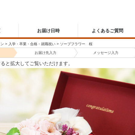
順
お届け日時
よくあるご質問
ーン
>
入学・卒業・合格・就職祝い
>
ソープフラワー 桜
お届け先
入力
メッセージ
入力
すると拡大してご覧いただけます。