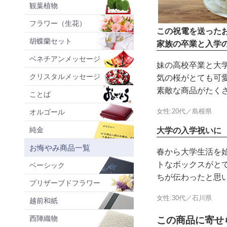
観葉植物
フラワー（生花）
この祝電を送った
胡蝶蘭セット
家族の卒業と入学
ベネチアンメッセージ
妹の高校卒業と大
クリスタルメッセージ
気の桜がとても可
素敵な商品がたく
ことば
女性:20代／島根県
オルゴール
純金
大学の入学祝いに
お悔やみ商品一覧
春から大学生活を
トなボックスがと
ベーシック
ちが伝わったと思
プリザーブドフラワー
女性:30代／石川県
越前和紙
西陣織物
この商品に寄せ