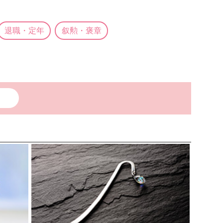
退職・定年
叙勲・褒章