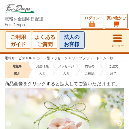
ログイン
買い物かご
電報を全国即日配達
For-Denpo
ご利用
よくある
法人の
ガイド
ご質問
お客様
メニュー
電報サービスTOP
>
カード型メッセージ
>
ソープフラワードーム 桜
電報を
お届け先
メッセージ
内容の
ご注文
選ぶ
入力
入力
ご確認
終了
商品画像をクリックすると拡大してご覧いただけます。