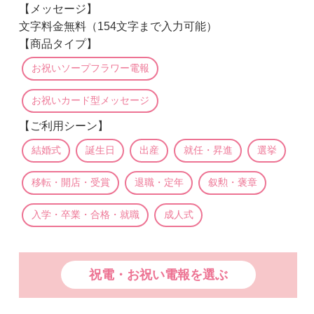
【メッセージ】
文字料金無料（154文字まで入力可能）
【商品タイプ】
お祝いソープフラワー電報
お祝いカード型メッセージ
【ご利用シーン】
結婚式
誕生日
出産
就任・昇進
選挙
移転・開店・受賞
退職・定年
叙勲・褒章
入学・卒業・合格・就職
成人式
祝電・お祝い電報を選ぶ