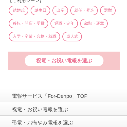
【ご利用シーン】
結婚式
誕生日
出産
就任・昇進
選挙
移転・開店・受賞
退職・定年
叙勲・褒章
入学・卒業・合格・就職
成人式
祝電・お祝い電報を選ぶ
電報サービス「For-Denpo」TOP
祝電・お祝い電報を選ぶ
弔電・お悔やみ電報を選ぶ