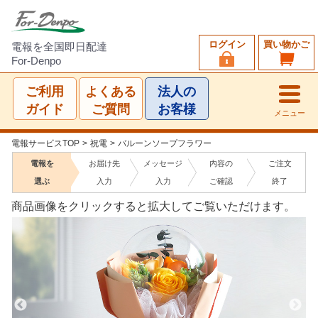
ログイン
買い物かご
電報を全国即日配達
For-Denpo
ご利用
よくある
法人の
ガイド
ご質問
お客様
メニュー
電報サービスTOP
>
祝電
>
バルーンソープフラワー
電報を
お届け先
メッセージ
内容の
ご注文
選ぶ
入力
入力
ご確認
終了
商品画像をクリックすると拡大してご覧いただけます。