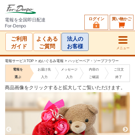
ログイン
買い物かご
電報を全国即日配達
For-Denpo
ご利用
よくある
法人の
ガイド
ご質問
お客様
メニュー
電報サービスTOP
>
ぬいぐるみ電報
>
ハッピーベア・ソープフラワー
電報を
お届け先
メッセージ
内容の
ご注文
選ぶ
入力
入力
ご確認
終了
商品画像をクリックすると拡大してご覧いただけます。