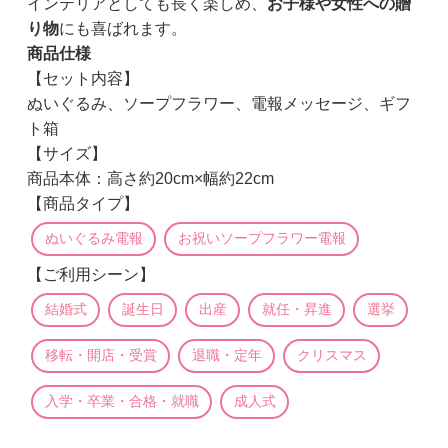
インテリアとしても長く楽しめ、
お子様や女性への贈
り物
にも喜ばれます。
商品仕様
【セット内容】
ぬいぐるみ、ソープフラワー、電報メッセージ、ギフ
ト箱
【サイズ】
商品本体：高さ約20cm×幅約22cm
【商品タイプ】
ぬいぐるみ電報
お祝いソープフラワー電報
【ご利用シーン】
結婚式
誕生日
出産
就任・昇進
選挙
移転・開店・受賞
退職・定年
クリスマス
入学・卒業・合格・就職
成人式