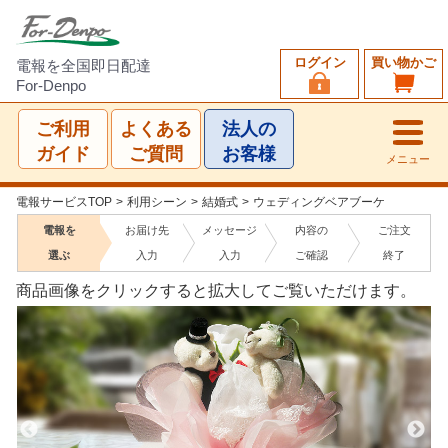
ログイン
買い物かご
電報を全国即日配達
For-Denpo
ご利用
よくある
法人の
ガイド
ご質問
お客様
メニュー
電報サービスTOP
>
利用シーン
>
結婚式
>
ウェディングベアブーケ
電報を
お届け先
メッセージ
内容の
ご注文
選ぶ
入力
入力
ご確認
終了
商品画像をクリックすると拡大してご覧いただけます。