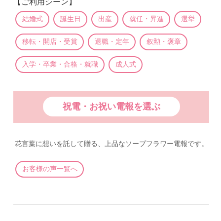
【ご利用シーン】
結婚式
誕生日
出産
就任・昇進
選挙
移転・開店・受賞
退職・定年
叙勲・褒章
入学・卒業・合格・就職
成人式
祝電・お祝い電報を選ぶ
花言葉に想いを託して贈る、上品なソープフラワー電報です。
お客様の声一覧へ