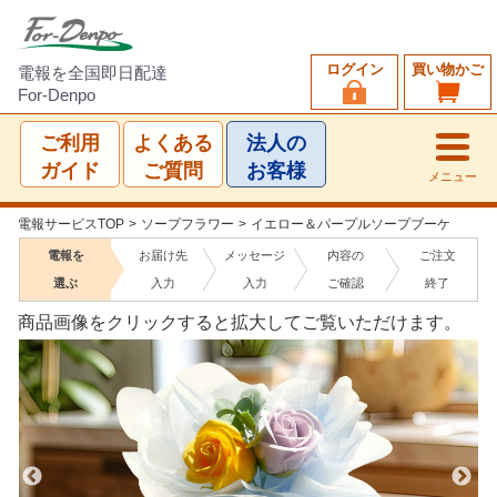
ログイン
買い物かご
電報を全国即日配達
For-Denpo
ご利用
よくある
法人の
ガイド
ご質問
お客様
メニュー
電報サービスTOP
>
ソープフラワー
>
イエロー＆パープルソープブーケ
電報を
お届け先
メッセージ
内容の
ご注文
選ぶ
入力
入力
ご確認
終了
商品画像をクリックすると拡大してご覧いただけます。