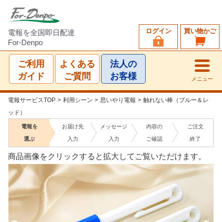
ログイン
買い物かご
電報を全国即日配達
For-Denpo
ご利用
よくある
法人の
ガイド
ご質問
お客様
メニュー
電報サービスTOP
>
利用シーン
>
思いやり電報
>
触れない棒（ブルー＆レ
ッド）
電報を
お届け先
メッセージ
内容の
ご注文
選ぶ
入力
入力
ご確認
終了
商品画像をクリックすると拡大してご覧いただけます。