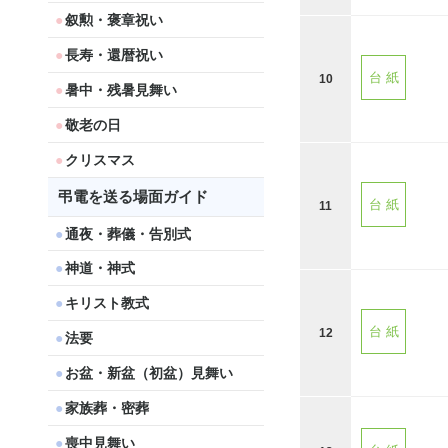
叙勲・褒章祝い
長寿・還暦祝い
台 紙
10
暑中・残暑見舞い
敬老の日
クリスマス
弔電を送る場面ガイド
台 紙
11
通夜・葬儀・告別式
神道・神式
キリスト教式
台 紙
12
法要
お盆・新盆（初盆）見舞い
家族葬・密葬
喪中見舞い