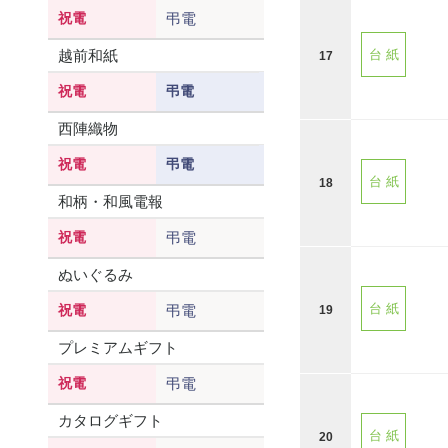
祝電
弔電
越前和紙
台 紙
17
祝電
弔電
西陣織物
祝電
弔電
台 紙
18
和柄・和風電報
祝電
弔電
ぬいぐるみ
台 紙
祝電
弔電
19
プレミアムギフト
祝電
弔電
カタログギフト
台 紙
20