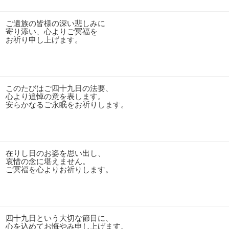
ご遺族の皆様の深い悲しみに
寄り添い、心よりご冥福を
お祈り申し上げます。
このたびはご四十九日の法要、
心より追悼の意を表します。
安らかなるご永眠をお祈りします。
在りし日のお姿を思い出し、
哀惜の念に堪えません。
ご冥福を心よりお祈りします。
四十九日という大切な節目に、
心を込めてお悔やみ申し上げます。