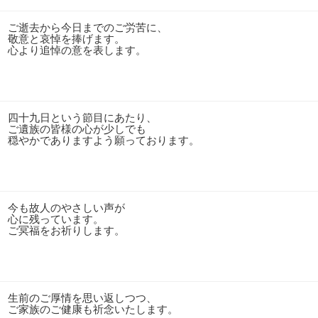
ご逝去から今日までのご労苦に、
敬意と哀悼を捧げます。
心より追悼の意を表します。
四十九日という節目にあたり、
ご遺族の皆様の心が少しでも
穏やかでありますよう願っております。
今も故人のやさしい声が
心に残っています。
ご冥福をお祈りします。
生前のご厚情を思い返しつつ、
ご家族のご健康も祈念いたします。