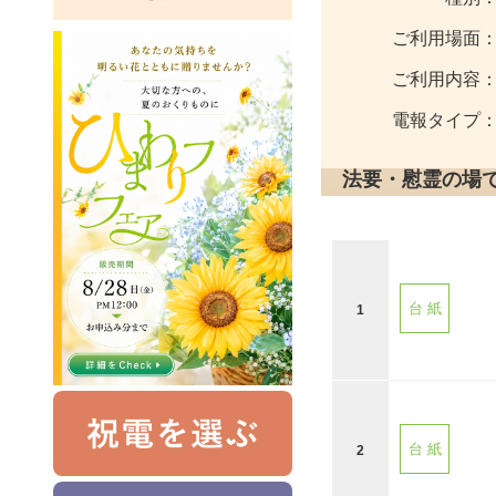
ご利用場面
ご利用内容
電報タイプ
法要・慰霊の場
台 紙
1
台 紙
2