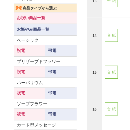
台 紙
13
商品タイプから選ぶ
お祝い商品一覧
お悔やみ商品一覧
台 紙
14
ベーシック
祝電
弔電
プリザーブドフラワー
祝電
弔電
台 紙
15
ハーバリウム
祝電
弔電
ソープフラワー
台 紙
16
祝電
弔電
カード型メッセージ