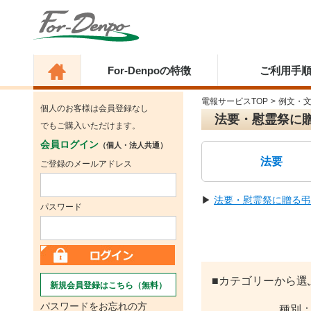
For-Denpoの特徴
ご利用手
電報サービスTOP
>
例文・
個人のお客様は会員登録なし
法要・慰霊祭に
でもご購入いただけます。
会員ログイン
（個人・法人共通）
法要
ご登録のメールアドレス
▶
法要・慰霊祭に贈る弔
パスワード
■カテゴリーから選
新規会員登録はこちら（無料）
パスワードをお忘れの方
種別