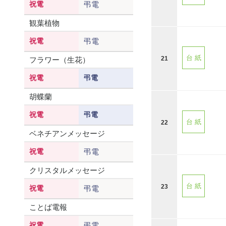
祝電
弔電
観葉植物
祝電
弔電
台 紙
21
フラワー（生花）
祝電
弔電
胡蝶蘭
祝電
弔電
台 紙
22
ベネチアンメッセージ
祝電
弔電
クリスタルメッセージ
台 紙
23
祝電
弔電
ことば電報
祝電
弔電