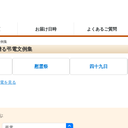
順
お届け日時
よくあるご質問
文例集
贈る弔電文例集
慰霊祭
四十九日
電を見る
ぶ
：