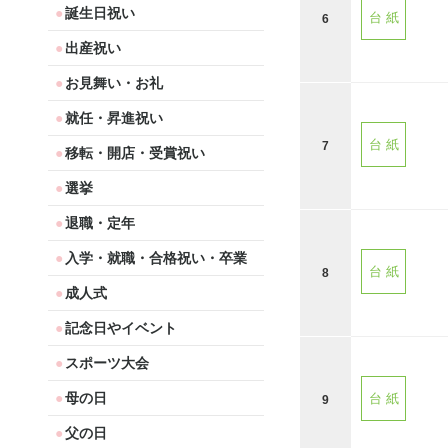
誕生日祝い
台 紙
6
出産祝い
お見舞い・お礼
就任・昇進祝い
台 紙
7
移転・開店・受賞祝い
選挙
退職・定年
入学・就職・合格祝い・卒業
台 紙
8
成人式
記念日やイベント
スポーツ大会
母の日
台 紙
9
父の日