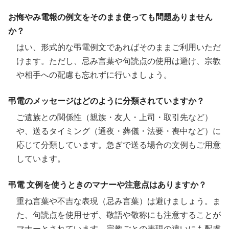
お悔やみ電報の例文をそのまま使っても問題ありません
か？
はい、形式的な弔電例文であればそのままご利用いただ
けます。ただし、忌み言葉や句読点の使用は避け、宗教
や相手への配慮も忘れずに行いましょう。
弔電のメッセージはどのように分類されていますか？
ご遺族との関係性（親族・友人・上司・取引先など）
や、送るタイミング（通夜・葬儀・法要・喪中など）に
応じて分類しています。急ぎで送る場合の文例もご用意
しています。
弔電 文例を使うときのマナーや注意点はありますか？
重ね言葉や不吉な表現（忌み言葉）は避けましょう。ま
た、句読点を使用せず、敬語や敬称にも注意することが
マナーとされています。宗教ごとの表現の違いにも配慮