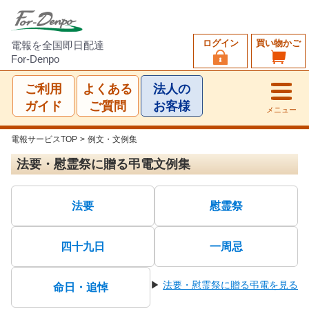
ログイン
買い物かご
電報を全国即日配達
For-Denpo
ご利用
よくある
法人の
ガイド
ご質問
お客様
メニュー
電報サービスTOP
>
例文・文例集
法要・慰霊祭に贈る弔電文例集
法要
慰霊祭
四十九日
一周忌
▶
法要・慰霊祭に贈る弔電を見る
命日・追悼