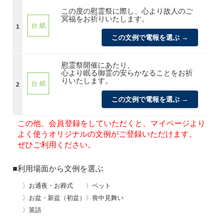
この度の慰霊祭に際し、心より故人のご
冥福をお祈りいたします。
台 紙
1
この文例で電報を選ぶ →
慰霊祭開催にあたり、
心より眠る御霊の安らかなることをお祈
りいたします。
台 紙
2
この文例で電報を選ぶ →
この他、会員登録をしていただくと、マイページより
よく使うオリジナルの文例がご登録いただけます。
ぜひご利用ください。
■利用場面から文例を選ぶ
〉お通夜・お葬式
〉ペット
〉お盆・新盆（初盆）
〉喪中見舞い
〉英語