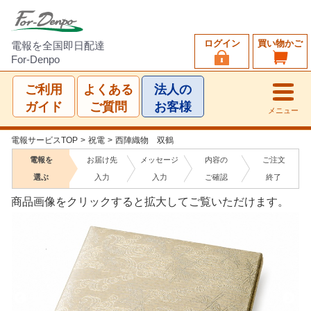
ログイン
買い物かご
電報を全国即日配達
For-Denpo
ご利用
よくある
法人の
ガイド
ご質問
お客様
メニュー
電報サービスTOP
>
祝電
>
西陣織物 双鶴
電報を
お届け先
メッセージ
内容の
ご注文
選ぶ
入力
入力
ご確認
終了
商品画像をクリックすると拡大してご覧いただけます。