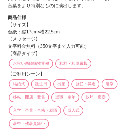
言葉をより特別なものに演出します。
商品仕様
【サイズ】
台紙：縦17cm×横22.5cm
【メッセージ】
文字料金無料（350文字まで入力可能）
【商品タイプ】
お祝い西陣織物電報
和柄・和風電報
【ご利用シーン】
結婚式
誕生日
出産
就任・昇進
選挙
移転・開店・受賞
退職・定年
叙勲・褒章
入学・卒業・合格・就職
成人式
暑中・残暑見舞い