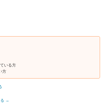
ている方
い方
る
る →