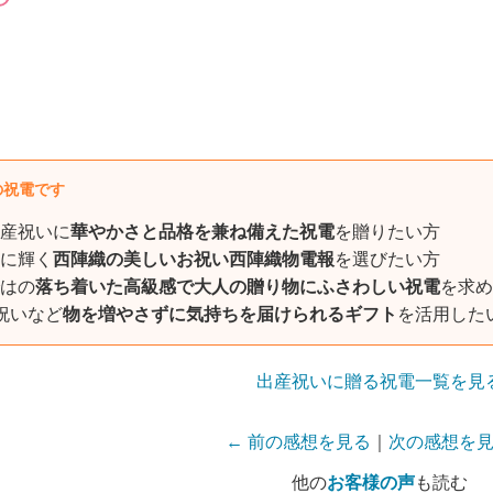
の祝電です
産祝いに
華やかさと品格を兼ね備えた祝電
を贈りたい方
に輝く
西陣織の美しいお祝い西陣織物電報
を選びたい方
はの
落ち着いた高級感で大人の贈り物にふさわしい祝電
を求め
祝いなど
物を増やさずに気持ちを届けられるギフト
を活用した
出産祝いに贈る祝電一覧を見
← 前の感想を見る
｜
次の感想を見
他の
お客様の声
も読む