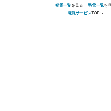
祝電一覧
を見る｜
弔電一覧
を
電報サービス
TOPへ