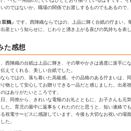
あり、ベビー用品のたぐいはひととおり揃っているはずです。そ
よいのではないか。職場の関係でお渡しするものでもあるので
 双鶴」
です。西陣織ならではの、上品に輝く台紙の佇まい。
、出産という知らせに、じわりと湧き上がる喜びの気持ちを表
みた感想
に、西陣織の台紙は上品に輝き、その華やかさは過度に派手に
に伝えてくれる、美しい台紙でした。
物ならではの、落ち着いた高級感。その品格のある佇まいは、
贈り物として安心してお贈りできる一品だと感じました。出産
るのはありがたいところです。
後日、同僚から、きれいな電報のお礼とともに、お子さんも元
ました。育児の最中に返事をくれたのだと思うと、短い連絡で
れる祝電サービスに感謝しています。今後も大切なお祝いの場
ました。