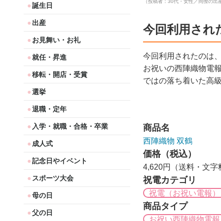
（投稿者：30代・女性／同僚の出
誕生日
出産
今回利用され
お見舞い・お礼
今回利用されたのは
就任・昇進
お祝いの西陣織物電
移転・開店・受賞
ではの落ち着いた高
選挙
退職・定年
入学・就職・合格・卒業
商品名
西陣織物 双鶴
成人式
価格（税込）
記念日やイベント
4,620円（送料・文
スポーツ大会
祝電カテゴリ
祝電（お祝い電報）
母の日
商品タイプ
父の日
お祝い西陣織物電報