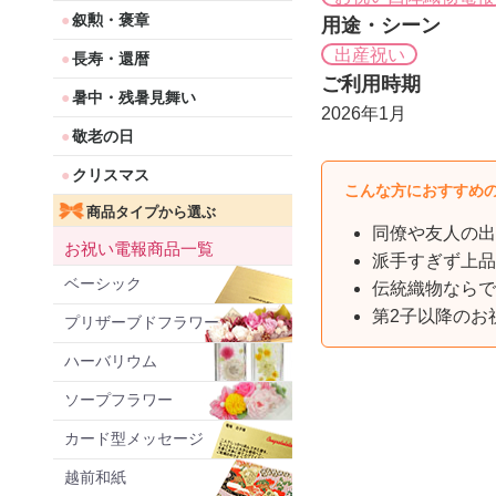
叙勲・褒章
用途・シーン
出産祝い
長寿・還暦
ご利用時期
暑中・残暑見舞い
2026年1月
敬老の日
クリスマス
こんな方におすすめ
商品タイプから選ぶ
同僚や友人の出
お祝い電報商品一覧
派手すぎず上品
ベーシック
伝統織物ならで
第2子以降のお
プリザーブドフラワー
ハーバリウム
ソープフラワー
カード型メッセージ
越前和紙