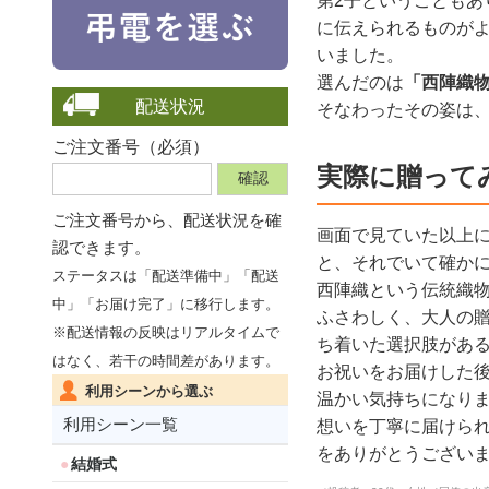
第2子ということも
に伝えられるものが
いました。
選んだのは
「西陣織物
配送状況
そなわったその姿は
ご注文番号（必須）
実際に贈って
ご注文番号から、
配送状況を確
画面で見ていた以上
認できます。
と、それでいて確か
ステータスは「配送準備中」「配送
西陣織という伝統織
中」「お届け完了」に移行します。
ふさわしく、大人の
※配送情報の反映はリアルタイムで
ち着いた選択肢があ
はなく、若干の時間差があります。
お祝いをお届けした
利用シーンから選ぶ
温かい気持ちになり
利用シーン一覧
想いを丁寧に届けら
をありがとうござい
結婚式