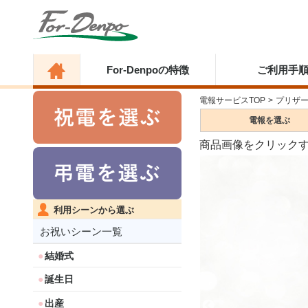
For-Denpoの特徴
ご利用手
電報サービスTOP
>
プリザ
電報を
選ぶ
商品画像をクリック
利用シーンから選ぶ
お祝いシーン一覧
結婚式
誕生日
出産