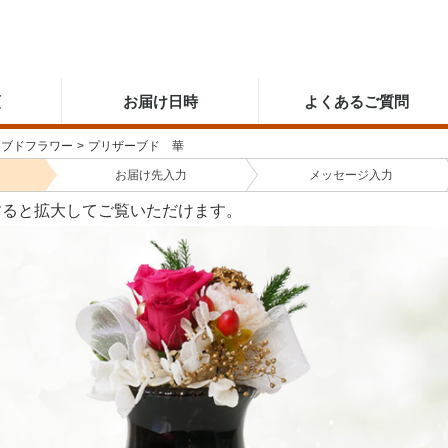
順
お届け日時
よくあるご質問
ーブドフラワー
>
プリザーブド 華
お届け先
入力
メッセージ
入力
すると拡大してご覧いただけます。