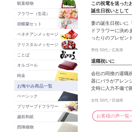
観葉植物
この祝電を送った
誕生日祝いとして
フラワー（生花）
妻の誕生日祝いに
胡蝶蘭セット
ドフラワーに決め
ベネチアンメッセージ
ったりのプレゼン
クリスタルメッセージ
男性:50代／広島県
ことば
退職祝いに
オルゴール
会社の同僚の退職祝
純金
器にバラがアレン
お悔やみ商品一覧
文時に入力不備で
ベーシック
女性:50代／宮城県
プリザーブドフラワー
お客様の声一覧
越前和紙
西陣織物