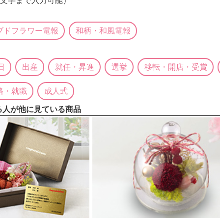
0文字まで入力可能）
ブドフラワー電報
和柄・和風電報
日
出産
就任・昇進
選挙
移転・開店・受賞
格・就職
成人式
る人が他に見ている商品