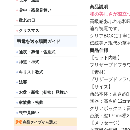
長寿・還暦
商品説明
暑中・残暑見舞い
和の美しさが際立
敬老の日
高級感あふれる和
適な祝電です。
クリスマス
クリアBOXに丁
弔電を送る場面ガイド
伝統美と現代の華
商品仕様
通夜・葬儀・告別式
【セット内容】
神道・神式
プリザーブドフラ
【素材】
キリスト教式
プリザーブドフラ
法要
【サイズ】
お盆・新盆（初盆）見舞い
商品本体：高さ約19
陶器：高さ約12cm
家族葬・密葬
クリアボックス：高さ
喪中見舞い
台紙：縦17cm×横22
商品タイプから選ぶ
【メッセージ】