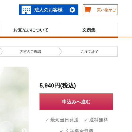
法人のお客様
買い物かご
お支払いについて
文例集
内容の
ご確認
ご注文
終了
5,940円(税込)
申込みへ進む
✓ 最短当日発送 ✓ 送料無料
✓ 文字料金無料