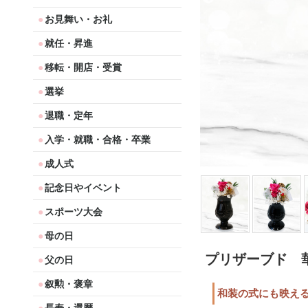
お見舞い・お礼
就任・昇進
移転・開店・受賞
選挙
退職・定年
入学・就職・合格・卒業
成人式
記念日やイベント
スポーツ大会
母の日
プリザーブド 
父の日
叙勲・褒章
和装の式にも映える