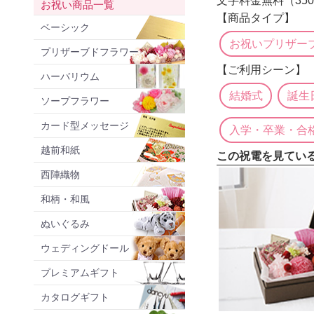
文字料金無料（35
お祝い商品一覧
【商品タイプ】
ベーシック
お祝いプリザー
プリザーブドフラワー
【ご利用シーン】
ハーバリウム
結婚式
誕生
ソープフラワー
カード型メッセージ
入学・卒業・合
越前和紙
この祝電を見てい
西陣織物
和柄・和風
ぬいぐるみ
ウェディングドール
プレミアムギフト
カタログギフト