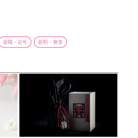
退職・定年
叙勲・褒章