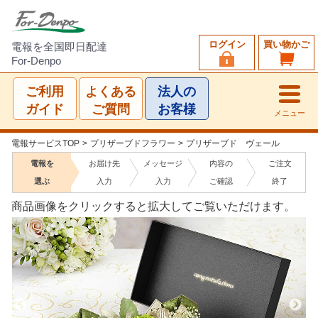
ログイン
買い物かご
電報を全国即日配達
For-Denpo
ご利用
よくある
法人の
ガイド
ご質問
お客様
メニュー
電報サービスTOP
>
プリザーブドフラワー
>
プリザーブド ヴェール
電報を
お届け先
メッセージ
内容の
ご注文
選ぶ
入力
入力
ご確認
終了
商品画像をクリックすると拡大してご覧いただけます。