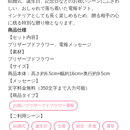
結婚式、誕生日、記念日などのお祝いシーンにふさわ
しい、おしゃれで落ち着いた電報ギフト。
インテリアとしても長く楽しめるため、贈る相手の心
に残る特別な贈り物となります。
商品仕様
【セット内容】
プリザーブドフラワー、電報メッセージ
【素材】
プリザーブドフラワー
【サイズ】
商品本体：高さ約6.5cm×幅約16cm×奥行約9.5cm
【メッセージ】
文字料金無料（350文字まで入力可能）
【商品タイプ】
お祝いプリザーブドフラワー電報
【ご利用シーン】
結婚式
誕生日
出産
就任・昇進
選挙