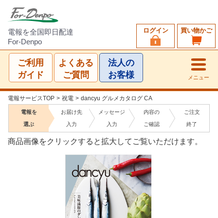
ログイン
買い物かご
電報を全国即日配達
For-Denpo
ご利用
よくある
法人の
ガイド
ご質問
お客様
メニュー
電報サービスTOP
>
祝電
>
dancyu グルメカタログ CA
電報を
お届け先
メッセージ
内容の
ご注文
選ぶ
入力
入力
ご確認
終了
商品画像をクリックすると拡大してご覧いただけます。