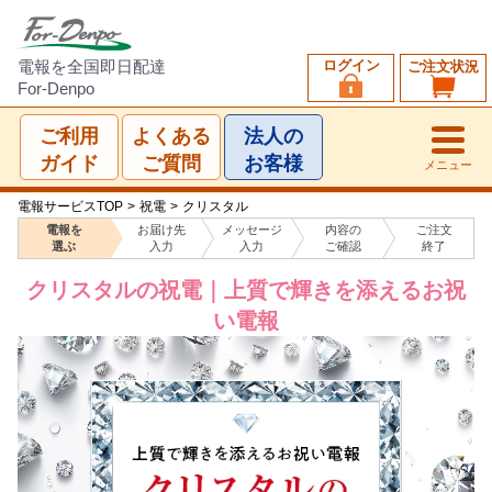
ログイン
電報を全国即日配達
ご注文状況
For-Denpo
ご利用
よくある
法人の
ガイド
ご質問
お客様
メニュー
電報サービスTOP
>
祝電
>
クリスタル
電報を
お届け先
メッセージ
内容の
ご注文
選ぶ
入力
入力
ご確認
終了
クリスタルの祝電｜上質で輝きを添えるお祝
い電報