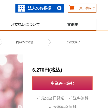
法人のお客様
買い物かご
お支払いについて
文例集
内容の
ご確認
ご注文
終了
6,270円(税込)
申込みへ進む
✓ 最短当日発送 ✓ 送料無料
✓ 文字料金無料