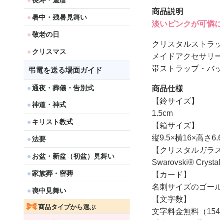
長寿・還暦
商品説明
暑中・残暑見舞い
淡いピンクが可憐に
敬老の日
クリスタルストラッ
クリスマス
メイドアクセサリ
帯ストラップ・バ
弔電を送る場面ガイド
通夜・葬儀・告別式
商品仕様
【鈴サイズ】
神道・神式
1.5cm
キリスト教式
【箱サイズ】
縦9.5×横16×高さ6.
法要
【クリスタルガラ
お盆・新盆（初盆）見舞い
Swarovski® Crysta
家族葬・密葬
【カード】
名刺サイズのゴー
喪中見舞い
【文字数】
商品タイプから選ぶ
文字料金無料（15