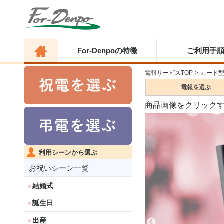
For-Denpoの特徴
ご利用手
電報サービスTOP
>
カード
電報を
選ぶ
商品画像をクリック
利用シーンから選ぶ
お祝いシーン一覧
結婚式
誕生日
出産