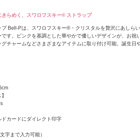
きらめく、スワロフスキー® ストラップ
プ Bell-Pは、スワロフスキー®・クリスタルを贅沢にあし
ーです。ピンクを基調とした華やかで優しいデザインが、お祝
ッグチャームなどさまざまなアイテムに取り付け可能。誕生日
6cm
ス】
ls
ルドカードにダイレクト印字
4文字まで入力可能）