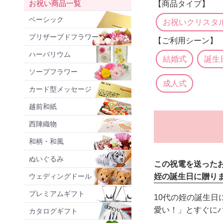
お祝い商品一覧
【商品タイプ】
ベーシック
お祝いクリスタ
プリザーブドフラワー
【ご利用シーン】
ハーバリウム
結婚式
誕生
ソープフラワー
成人式
カード型メッセージ
越前和紙
西陣織物
和柄・和風
ぬいぐるみ
この祝電を送った
ウェディングドール
姪の誕生日に贈り
プレミアムギフト
10代の姪の誕生日
愛い！」とすぐに
カタログギフト