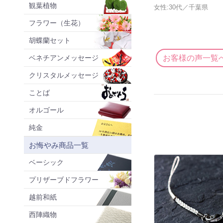
観葉植物
女性:30代／千葉県
フラワー（生花）
胡蝶蘭セット
お客様の声一覧
ベネチアンメッセージ
クリスタルメッセージ
ことば
オルゴール
純金
お悔やみ商品一覧
ベーシック
プリザーブドフラワー
越前和紙
西陣織物