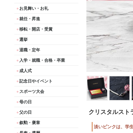
お見舞い・お礼
就任・昇進
移転・開店・受賞
選挙
退職・定年
入学・就職・合格・卒業
成人式
記念日やイベント
スポーツ大会
母の日
クリスタルストラッ
父の日
叙勲・褒章
淡いピンクは、学