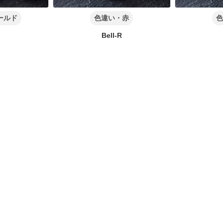
ールド
色違い・赤
色
G
Bell-R