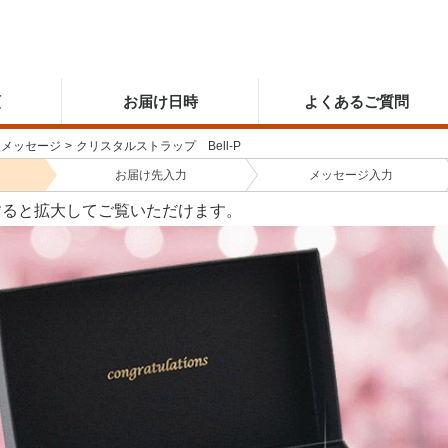
順
お届け日時
よくあるご質問
型メッセージ
>
クリスタルストラップ Bell-P
お届け先
入力
メッセージ
入力
すると拡大してご覧いただけます。