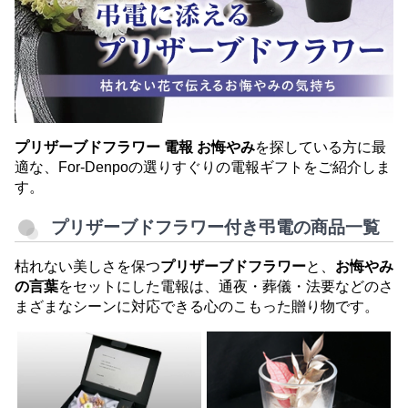
プリザーブドフラワー 電報 お悔やみ
を探している方に最
適な、For-Denpoの選りすぐりの電報ギフトをご紹介しま
す。
プリザーブドフラワー付き弔電の商品一覧
枯れない美しさを保つ
プリザーブドフラワー
と、
お悔やみ
の言葉
をセットにした電報は、通夜・葬儀・法要などのさ
まざまなシーンに対応できる心のこもった贈り物です。