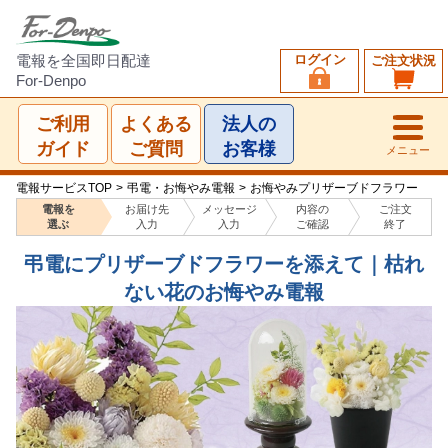
ログイン
電報を全国即日配達
ご注文状況
For-Denpo
ご利用
よくある
法人の
ガイド
ご質問
お客様
メニュー
電報サービスTOP
>
弔電・お悔やみ電報
>
お悔やみプリザーブドフラワー
電報を
お届け先
メッセージ
内容の
ご注文
選ぶ
入力
入力
ご確認
終了
弔電にプリザーブドフラワーを添えて｜枯れ
ない花のお悔やみ電報