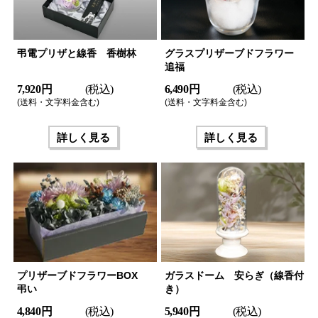
弔電プリザと線香 香樹林
グラスプリザーブドフラワー
追福
7,920 円
(税込)
6,490 円
(税込)
(送料・文字料金含む)
(送料・文字料金含む)
詳しく見る
詳しく見る
プリザーブドフラワーBOX
ガラスドーム 安らぎ（線香付
弔い
き）
4,840 円
(税込)
5,940 円
(税込)