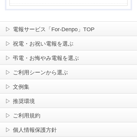
60代・女性・京都府
お悔やみの言葉だけでなく、
花の存在に温もり
を感じる弔電でした。
電報サービス「For-Denpo」TOP
通常の電報では伝えきれない気持ちを形にした
くて利用しました。
弔電に花が添えられている
祝電・お祝い電報を選ぶ
だけで、心の温度が変わると実感しました。
50代・女性・宮城県
弔電・お悔やみ電報を選ぶ
ご利用シーンから選ぶ
枯れない花なので、
思い出の空間をずっと彩っ
30代・女性・福岡県
てくれる
のがありがたかったです。
文例集
電報とお花の調和が素晴らしく、
哀悼の意を丁
推奨環境
寧に届けられる
贈り物だと感じました。
70代・女性・広島県
ご利用規約
個人情報保護方針
電報に添えられたお花が、ご葬儀後も故人を偲