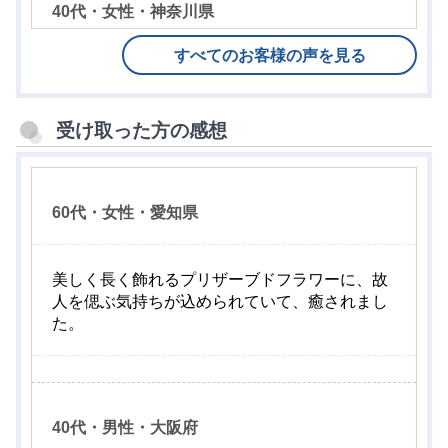
40代・女性・神奈川県
すべてのお客様の声を見る
形式にとらわれず、
想いのこもったお悔やみ
を
届けたいと思い、プリザーブドフラワー付きの
電報を選びました。とても丁寧な仕上がりで満
受け取った方の感想
足です。
60代・女性・愛知県
70代・女性・北海道
美しく長く飾れるプリザーブドフラワーに、故
人を偲ぶ気持ちが込められていて、癒されまし
遠方の友人への弔意を表すために選びました。
た。
プリザーブドフラワー 電報
は見た目にも上品
で、後日ご遺族から感謝の言葉をいただきまし
た。
40代・男性・大阪府