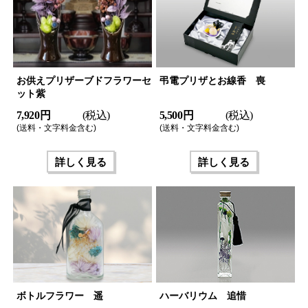
お供えプリザーブドフラワーセ
弔電プリザとお線香 喪
ット紫
7,920 円
(税込)
5,500 円
(税込)
(送料・文字料金含む)
(送料・文字料金含む)
詳しく見る
詳しく見る
ボトルフラワー 遥
ハーバリウム 追惜