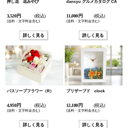
押し花 花みやび
dancyu グルメカタログ CA
3,520 円
(税込)
11,000 円
(税込)
(送料・文字料金含む)
(送料・文字料金含む)
詳しく見る
詳しく見る
バスソープフラワー（R）
プリザーブド clock
4,950 円
(税込)
12,100 円
(税込)
(送料・文字料金含む)
(送料・文字料金含む)
詳しく見る
詳しく見る