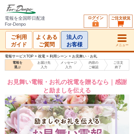
ログイン
電報を全国即日配達
ご注文状況
For-Denpo
ご利用
よくある
法人の
ガイド
ご質問
お客様
メニュー
電報サービスTOP
>
祝電
>
利用シーン
>
お見舞い・お礼
電報を
お届け先
メッセージ
内容の
ご注文
選ぶ
入力
入力
ご確認
終了
お見舞い電報・お礼の祝電を贈るなら｜感謝
と励ましを伝える