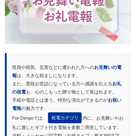
怪我や病気、災害などに遭われた方への
お見舞いの電
報
は、大きな励ましになります。
また、普段お世話になっている方へ感謝を伝える
お礼
の祝電
も、心のこもった贈り物として喜ばれます。
手紙や電話とは違う、特別な演出ができるのが
お祝い
電報
の魅力です。
For-Denpoでは、
祝電カテゴリ
内に、お見舞いやお
礼に適したギフト付き電報を多数ご用意しています。
送料・メッセージ印字料（台紙タイプ：最大350文字、