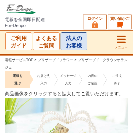
ログイン
買い物かご
電報を全国即日配達
For-Denpo
ご利用
よくある
法人の
ガイド
ご質問
お客様
メニュー
電報サービスTOP
>
プリザーブドフラワー
>
プリザーブド クラウンオラン
ジェ
電報を
お届け先
メッセージ
内容の
ご注文
選ぶ
入力
入力
ご確認
終了
商品画像をクリックすると拡大してご覧いただけます。