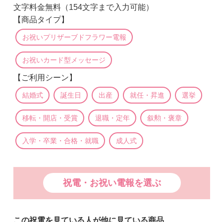
文字料金無料（154文字まで入力可能）
【商品タイプ】
お祝いプリザーブドフラワー電報
お祝いカード型メッセージ
【ご利用シーン】
結婚式
誕生日
出産
就任・昇進
選挙
移転・開店・受賞
退職・定年
叙勲・褒章
入学・卒業・合格・就職
成人式
祝電・お祝い電報を選ぶ
この祝電を見ている人が他に見ている商品