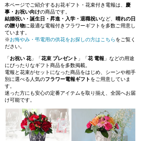
本ページでご紹介するお花ギフト・花束付き電報は、
慶
事・お祝い向け
の商品です。
結婚祝い・誕生日・昇進・入学・退職祝い
など、
晴れの日
の贈り物
に最適な電報付きフラワーギフトを多数ご用意し
ています。
※
お悔やみ・弔電用の供花をお探しの方はこちら
をご覧く
ださい。
「
お祝い 花
」「
花束 プレゼント
」「
花 電報
」などの用途
にぴったりなギフト商品を多数掲載。
電報と花束がセットになった商品をはじめ、シーンや相手
別に選べる人気の
フラワー電報ギフト
をご用意していま
す。
迷った方にも安心の定番アイテムを取り揃え、全国へお届
け可能です。