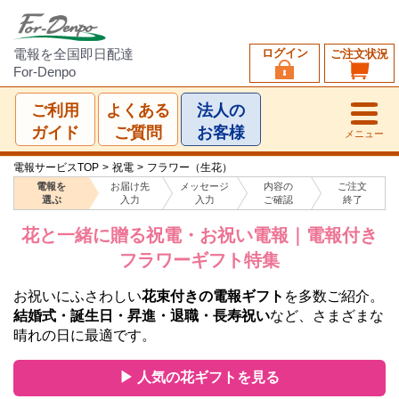
ログイン
電報を全国即日配達
ご注文状況
For-Denpo
ご利用
よくある
法人の
ガイド
ご質問
お客様
メニュー
電報サービスTOP
>
祝電
>
フラワー（生花）
電報を
お届け先
メッセージ
内容の
ご注文
選ぶ
入力
入力
ご確認
終了
花と一緒に贈る祝電・お祝い電報｜電報付き
フラワーギフト特集
お祝いにふさわしい
花束付きの電報ギフト
を多数ご紹介。
結婚式・誕生日・昇進・退職・長寿祝い
など、さまざまな
晴れの日に最適です。
▶ 人気の花ギフトを見る