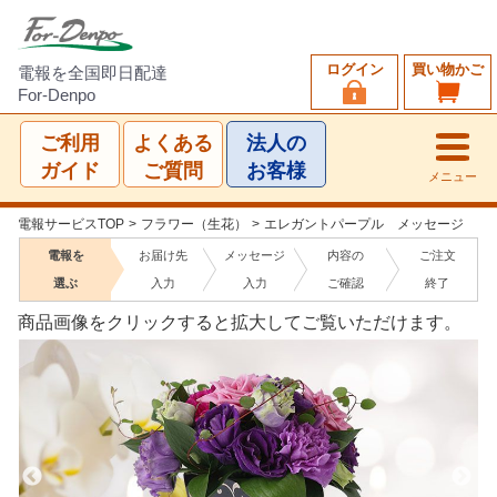
ログイン
買い物かご
電報を全国即日配達
For-Denpo
ご利用
よくある
法人の
ガイド
ご質問
お客様
メニュー
電報サービスTOP
>
フラワー（生花）
>
エレガントパープル メッセージ
電報を
お届け先
メッセージ
内容の
ご注文
選ぶ
入力
入力
ご確認
終了
商品画像をクリックすると拡大してご覧いただけます。