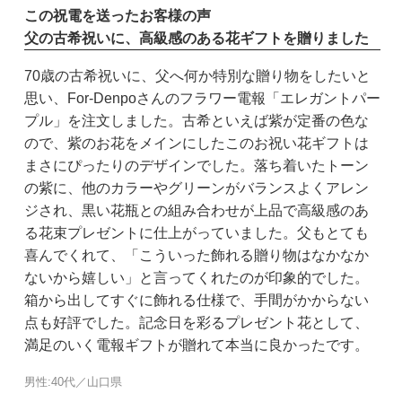
この祝電を送ったお客様の声
父の古希祝いに、高級感のある花ギフトを贈りました
70歳の古希祝いに、父へ何か特別な贈り物をしたいと
思い、For-Denpoさんのフラワー電報「エレガントパー
プル」を注文しました。古希といえば紫が定番の色な
ので、紫のお花をメインにしたこのお祝い花ギフトは
まさにぴったりのデザインでした。落ち着いたトーン
の紫に、他のカラーやグリーンがバランスよくアレン
ジされ、黒い花瓶との組み合わせが上品で高級感のあ
る花束プレゼントに仕上がっていました。父もとても
喜んでくれて、「こういった飾れる贈り物はなかなか
ないから嬉しい」と言ってくれたのが印象的でした。
箱から出してすぐに飾れる仕様で、手間がかからない
点も好評でした。記念日を彩るプレゼント花として、
満足のいく電報ギフトが贈れて本当に良かったです。
男性:40代／山口県