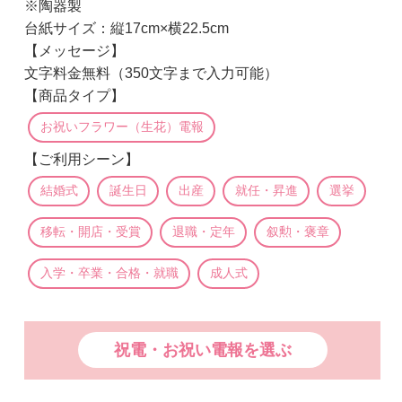
※陶器製
台紙サイズ：縦17cm×横22.5cm
【メッセージ】
文字料金無料（350文字まで入力可能）
【商品タイプ】
お祝いフラワー（生花）電報
【ご利用シーン】
結婚式
誕生日
出産
就任・昇進
選挙
移転・開店・受賞
退職・定年
叙勲・褒章
入学・卒業・合格・就職
成人式
祝電・お祝い電報を選ぶ