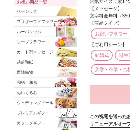
台紙サイズ：縦17cm
お祝い商品一覧
【メッセージ】
ベーシック
文字料金無料（35
プリザーブドフラワー
【商品タイプ】
ハーバリウム
お祝いフラワー
ソープフラワー
【ご利用シーン】
カード型メッセージ
結婚式
誕生
越前和紙
入学・卒業・合
西陣織物
和柄・和風
ぬいぐるみ
ウェディングドール
プレミアムギフト
この祝電を送った
カタログギフト
リニューアルオー