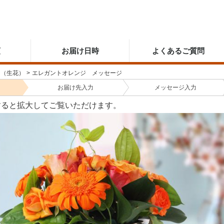
順
お届け日時
よくあるご質問
ー（生花）
>
エレガントオレンジ メッセージ
お届け先
入力
メッセージ
入力
すると拡大してご覧いただけます。