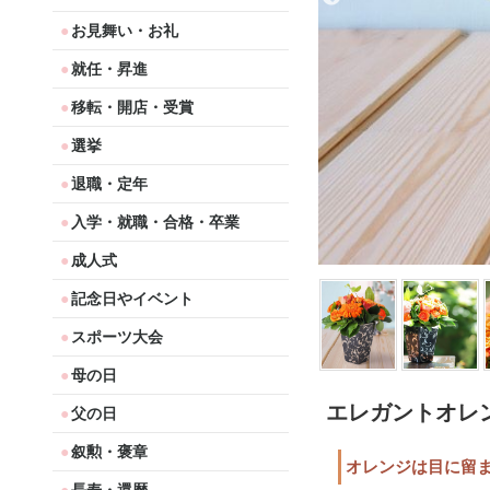
お見舞い・お礼
就任・昇進
移転・開店・受賞
選挙
退職・定年
入学・就職・合格・卒業
成人式
記念日やイベント
スポーツ大会
母の日
エレガントオレ
父の日
叙勲・褒章
オレンジは目に留