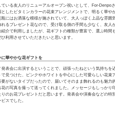
ている友人のリニューアルオープン祝いとして、For-Denp
調としたビタミンカラーの花束アレンジメントで、明るく華や
花瓶にはお洒落な模様が施されていて、大人っぽく上品な雰囲
飾れるプレゼント花なので、受け取る側の手間も少なく、友人
の紹介で利用しましたが、花ギフトの種類が豊富で、選ぶ時間
ぜひ利用させていただきたいと思います。
いに華やかな花ギフトを
発表会に出演するということで、頑張ったねという気持ちを込め
サイトで見つけた、ピンクやホワイトを中心にした可愛らしい花
必要がないタイプだったので、届いてそのまま飾れるのも魅力
お花の写真を撮って送ってくれました。メッセージもしっかり
たりのお花プレゼントだと思います。発表会や演奏会などの特
ービスでした。