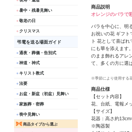
長寿・還暦
商品説明
暑中・残暑見舞い
オレンジのバラで
敬老の日
バラを中心に、明
クリスマス
お祝いの花 ギフ
ト 花として喜ば
弔電を送る場面ガイド
にも華を添えます
通夜・葬儀・告別式
のまま飾れるアレ
神道・神式
て、多くの方に選
キリスト教式
※季節により使用する
法要
商品仕様
お盆・新盆（初盆）見舞い
【セット内容】
花、台紙、電報メ
家族葬・密葬
【サイズ】
喪中見舞い
花器：高さ約13cm×
商品タイプから選ぶ
※陶器製