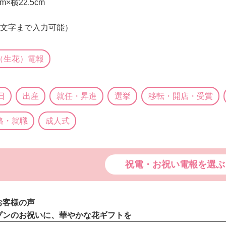
×横22.5cm
0文字まで入力可能）
（生花）電報
日
出産
就任・昇進
選挙
移転・開店・受賞
格・就職
成人式
祝電・お祝い電報を選ぶ
お客様の声
プンのお祝いに、華やかな花ギフトを