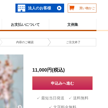
法人のお客様
買い物かご
お支払いについて
文例集
内容の
ご確認
ご注文
終了
11,000円(税込)
申込みへ進む
✓ 最短当日発送 ✓ 送料無料
✓ 文字料金無料