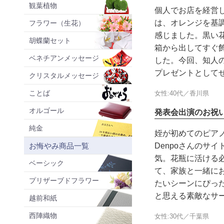
観葉植物
個人でお店を経営し
は、オレンジを基
フラワー（生花）
感じました。黒い
胡蝶蘭セット
箱から出してすぐ
ベネチアンメッセージ
した。今回、知人
プレゼントとして
クリスタルメッセージ
ことば
女性:40代／香川県
オルゴール
発表会出演のお祝
純金
姪が初めてのピアノ
Denpoさんの
お悔やみ商品一覧
気。花瓶に活ける
ベーシック
て、家族と一緒に
プリザーブドフラワー
たいシーンにぴっ
と思える素敵なサ
越前和紙
西陣織物
女性:30代／千葉県