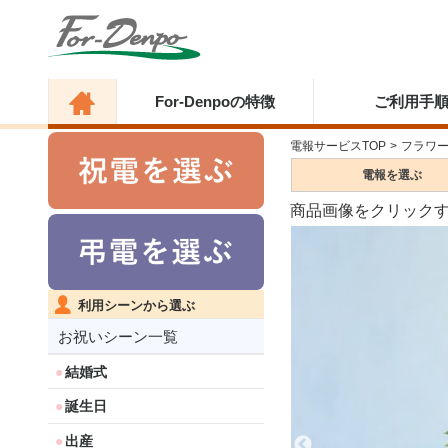
For-Denpoの特徴
ご利用手
電報サービスTOP
>
フラワ
電報を
選ぶ
商品画像をクリック
利用シーンから選ぶ
お祝いシーン一覧
結婚式
誕生日
出産