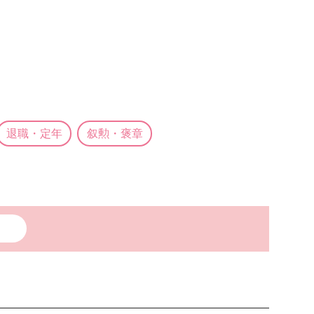
退職・定年
叙勲・褒章