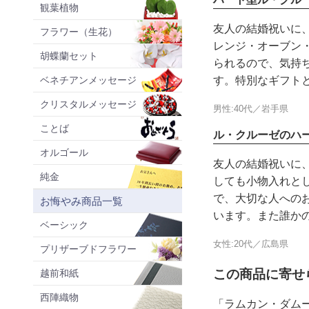
観葉植物
友人の結婚祝いに
フラワー（生花）
レンジ・オーブン
胡蝶蘭セット
られるので、気持
ベネチアンメッセージ
す。特別なギフト
クリスタルメッセージ
男性:40代／岩手県
ことば
ル・クルーゼのハ
オルゴール
友人の結婚祝いに
純金
しても小物入れと
で、大切な人への
お悔やみ商品一覧
います。また誰か
ベーシック
女性:20代／広島県
プリザーブドフラワー
この商品に寄せ
越前和紙
西陣織物
「ラムカン・ダム