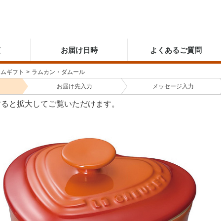
順
お届け日時
よくあるご質問
アムギフト
>
ラムカン・ダムール
お届け先
入力
メッセージ
入力
すると拡大してご覧いただけます。