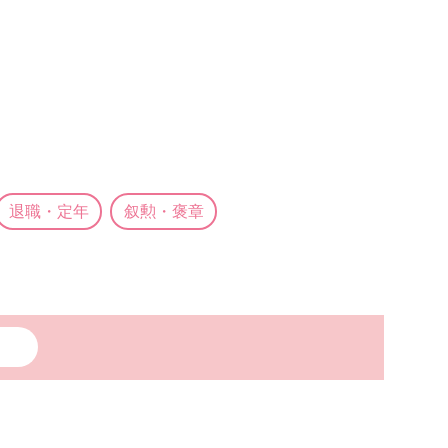
退職・定年
叙勲・褒章