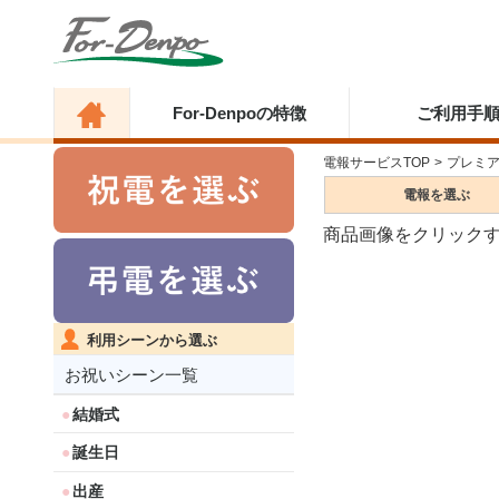
For-Denpoの特徴
ご利用手
電報サービスTOP
>
プレミ
電報を
選ぶ
商品画像をクリック
利用シーンから選ぶ
お祝いシーン一覧
結婚式
誕生日
出産