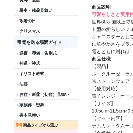
長寿・還暦
商品説明
暑中・残暑見舞い
可愛らしさと実用
敬老の日
世界60ヶ国以上
ト型の愛らしいフ
クリスマス
キャニスターとして
弔電を送る場面ガイド
に華やかさをプラ
電とともに贈れば
通夜・葬儀・告別式
商品仕様
神道・神式
【製品】
ル・クルーゼ ラ
キリスト教式
※ストーンウェア
法要
【使用対応】
お盆・新盆（初盆）見舞い
電子レンジ・オープ
【サイズ】
家族葬・密葬
10.5cm×11.5cm×9
喪中見舞い
【セット内容】
商品タイプから選ぶ
ラムカン・ダムー