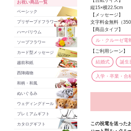
【台紙サイズ】
お祝い商品一覧
縦15×横22.5cm
ベーシック
【メッセージ】
プリザーブドフラワー
文字料金無料（35
【商品タイプ】
ハーバリウム
ル・クルーゼ電
ソープフラワー
【ご利用シーン】
カード型メッセージ
結婚式
誕生
越前和紙
西陣織物
入学・卒業・合
和柄・和風
ぬいぐるみ
ウェディングドール
プレミアムギフト
この祝電を送った
カタログギフト
ハート型ル・クル