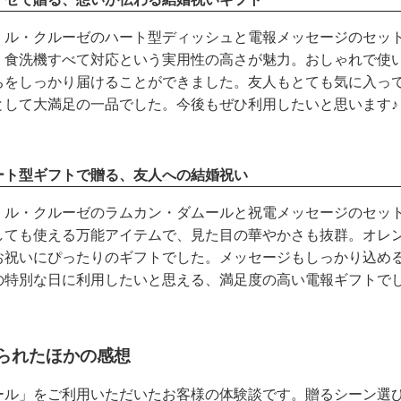
、ル・クルーゼのハート型ディッシュと電報メッセージのセッ
・食洗機すべて対応という実用性の高さが魅力。おしゃれで使
ちをしっかり届けることができました。友人もとても気に入っ
として大満足の一品でした。今後もぜひ利用したいと思います♪
ート型ギフトで贈る、友人への結婚祝い
、ル・クルーゼのラムカン・ダムールと祝電メッセージのセッ
しても使える万能アイテムで、見た目の華やかさも抜群。オレ
お祝いにぴったりのギフトでした。メッセージもしっかり込め
の特別な日に利用したいと思える、満足度の高い電報ギフトで
られたほかの感想
ール」をご利用いただいたお客様の体験談です。贈るシーン選