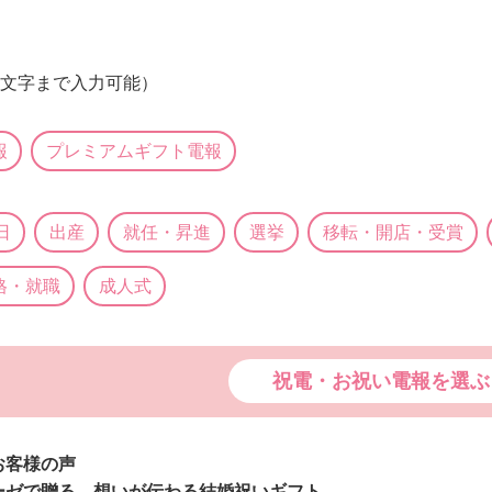
0文字まで入力可能）
報
プレミアムギフト電報
日
出産
就任・昇進
選挙
移転・開店・受賞
格・就職
成人式
祝電・お祝い電報を選ぶ
お客様の声
ーゼで贈る、想いが伝わる結婚祝いギフト