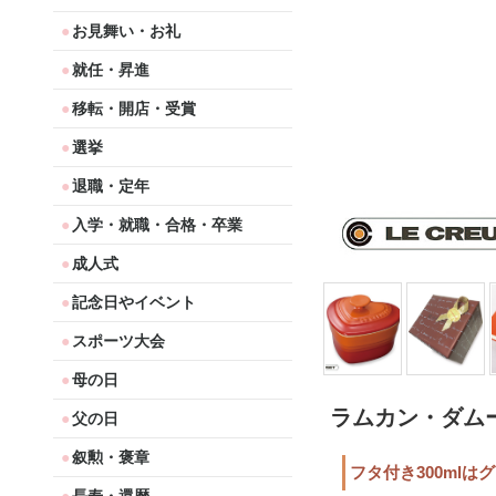
お見舞い・お礼
就任・昇進
移転・開店・受賞
選挙
退職・定年
入学・就職・合格・卒業
成人式
記念日やイベント
スポーツ大会
母の日
ラムカン・ダム
父の日
叙勲・褒章
フタ付き300ml