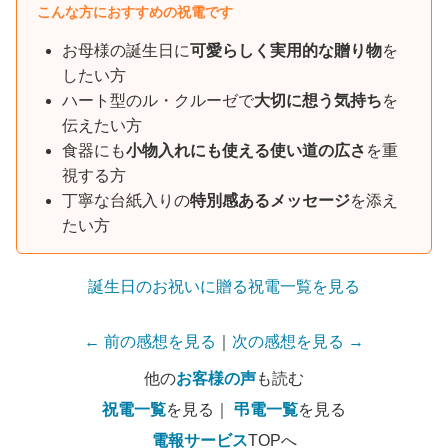
こんな方におすすめの祝電です
お母様の誕生日に
可愛らしく実用的な贈り物
を
したい方
ハート型のル・クルーゼで
大切に想う気持ち
を
伝えたい方
食器にも
小物入れにも使える使い道の広さ
を重
視する方
丁寧な台紙入りの
特別感あるメッセージ
を添え
たい方
誕生日のお祝いに贈る祝電一覧を見る
← 前の感想を見る
｜
次の感想を見る →
他の
お客様の声
も読む
祝電一覧
を見る｜
弔電一覧
を見る
電報サービス
TOPへ