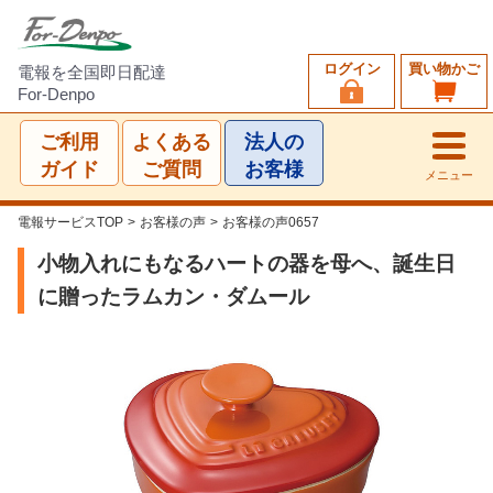
ログイン
買い物かご
電報を全国即日配達
For-Denpo
ご利用
よくある
法人の
ガイド
ご質問
お客様
メニュー
電報サービスTOP
>
お客様の声
>
お客様の声0657
小物入れにもなるハートの器を母へ、誕生日
に贈ったラムカン・ダムール